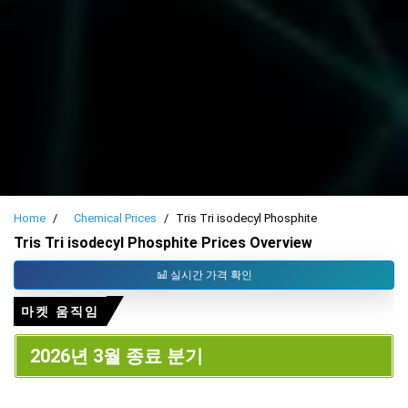
Home
Chemical Prices
Tris Tri isodecyl Phosphite
Tris Tri isodecyl Phosphite Prices Overview
실시간 가격 확인
마켓 움직임
2026년 3월 종료 분기