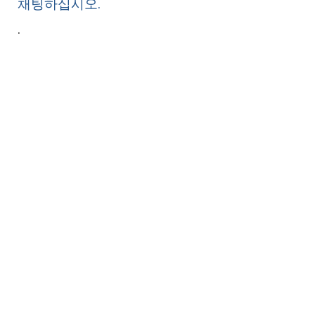
채팅하십시오.
.
취업
기회는 무궁무진합니다
게임을 바꾸려면 재능이 필요해요. 혁신할 준비
가 되셨다면
jobs@analystkorea.com 으로 이메일을 보내주
십시오
.
Come By For A Cup Of Coffee !!!