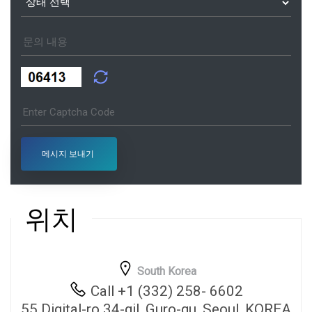
위치
South Korea
Call +1 (332) 258- 6602
55 Digital-ro 34-gil, Guro-gu, Seoul, KOREA