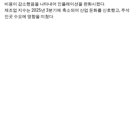
비용이 감소했음을 나타내어 인플레이션을 완화시켰다.
제조업 지수는 2025년 3분기에 축소되어 산업 둔화를 신호했고, 주석
인곳 수요에 영향을 미쳤다.
2025년 9월 산업생산은 전년 동기 대비 1.0% 감소했으며, 이는 생산
량 감소와 주석괴 소비 감소를 반영한다.
2025년 9월 소매 판매가 전년 동기 대비 0.2%였음에도 불구하고, 소
비자 지출은 여전히 ​​겸손하여 수요를 제한하였다.
글로벌 창고 재고량이 2025년 3분기에 치명적으로 낮은 수준으로 축
소되어 공급 압력을 강화하였다.
주석괴 공급은 2025년 3분기에 혼란과 제련소 용량 감소로 인해 상당
한 제약에 직면하였다.
주석괴 가격 예측은 지속적인 공급 부족과 변동하는 수요에 영향을
받아 변동성을 시사한다.
2025년 9월 유럽에서 주석괴의 가격이 왜 변했나요?
2025년 3분기 글로벌 주석 농축물 공급이 크게 긴축되어 원자재 가용
성을 제한하였다.
2025년 3분기 전 세계 주석 재고가 치명적으로 낮아져 공급 압력을
악화시켰다.
2025년 3분기 전자 및 인공지능 부문의 강력한 글로벌 수요가 주석
인곳 가격을 지지하였다.