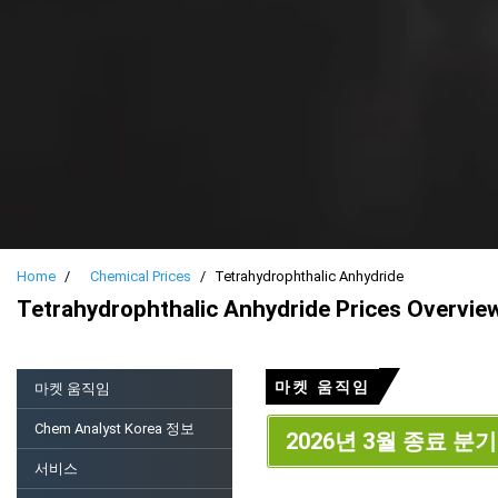
Home
Chemical Prices
Tetrahydrophthalic Anhydride
Tetrahydrophthalic Anhydride Prices Overvie
마켓 움직임
마켓 움직임
Chem Analyst Korea 정보
2026년 3월 종료 분기
서비스