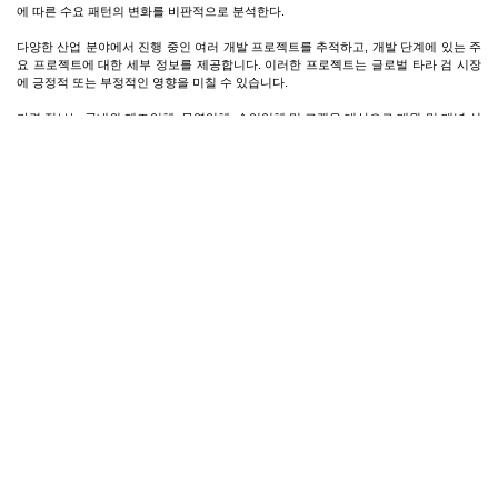
에 따른 수요 패턴의 변화를 비판적으로 분석한다.
다양한 산업 분야에서 진행 중인 여러 개발 프로젝트를 추적하고, 개발 단계에 있는 주
요 프로젝트에 대한 세부 정보를 제공합니다. 이러한 프로젝트는 글로벌 타라 검 시장
에 긍정적 또는 부정적인 영향을 미칠 수 있습니다.
가격 정보는 국내외 제조업체, 무역업체, 수입업체 및 고객을 대상으로 매월 및 매년 실
시하는 심층적인 1차 인터뷰를 통해 수집됩니다.
마지막으로, 타라 검의 지역별 시장을 분석하고 지역별 수요 패턴을 추적합니다.
제품 정보
타라 검은 페루와 남아메리카 여러 지역이 원산지인 타라 나무(Caesalpinia spinosa)의
씨앗에서 추출한 천연 식물성 증점제 및 안정제입니다. 화학적으로는 구아검, 로커스트
빈검과 유사한 갈락토만난 다당류로, 주로 만노스와 갈락토스 단위로 구성되어 있습니
다. 타라 검은 물에 용해되어 점성 용액을 형성함으로써 다양한 제품의 질감, ​​점도, 안
정성을 향상시키는 기능을 합니다. 식품 산업(식품 첨가물 E417로 알려짐)에서는 유제
품, 아이스크림, 소스, 드레싱, 디저트 등에 증점제, 겔화 보조제, 안정제로 사용되어 식
감을 개선하고 분리 현상을 방지합니다. 화장품 및 개인 위생용품 제형에서는 크림, 로
션, 샴푸 등의 점도 조절, 유화 안정화, 제품의 발림성 향상에 도움을 줍니다. 이 물질은
식물 유래이며 생분해성이 있고 비교적 낮은 농도에서도 효과적이며, 적당한 pH 범위
에서 우수한 성능을 발휘하고 다른 하이드로콜로이드와 함께 사용하여 시너지 효과를
내어 점도를 높이는 데 효과적이라는 점에서 가치가 있습니다.
제품별 상세 정보