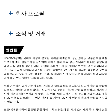
여 추정됩니다.
제품 가격은 원유 가격 수준, 수요-공급 격차, 공급 원료의
Learn More
변동성, 하류 시장 움직임 등과 관련이 있습니다.
회사 프로필
Learn More
Tara Gum 시장에서 글로벌 리더들의 기본적인 정보와
재무 결과는 시각적으로 매력적입니다.
소식 및 거래
또한 회사의 비전과 사명을 이해함으로써 어디에 더 집중
방법론
해야 하는지 이해하는 데 도움이 되는 확장 계획 및 회사
전략도 캡처합니다.
ChemAnalyst는 국내외 시장에 분포된 타라검 제조업체, 공급업체 및 유통업체를 대상
으로 1차 조사 설문조사를 실시하여 가치 사슬과 수요-공급 시나리오에 대한 통찰력을
Learn More
얻고 시장 상황을 평가합니다. 기업의 연례 보고서 및 신뢰할 수 있는 유료 데이터베이
스, 그리고 자체 데이터베이스를 포함한 광범위한 2차 자료를 철저히 검토하여 정보를
검증합니다. 수집된 모든 정보는 분석, 평가되어 시간 순서대로 정리되어 해당 시장에
대한 의미 있고 명확한 그림을 제시합니다.
저희 전문팀은 업계 전문가들로 구성되어 글로벌 타라검 시장의 다양한 측면을 종합적
으로 모니터링하고 분석합니다. 다양한 산업 부문과 전략적 관점을 분석하고, 장기적인
시장 성과에 대한 분석을 제공합니다. 이를 통해 고객은 미래 투자를 효율적으로 계획
하고, 위험을 최소화하며, 비용 변동성을 파악하고, 시장 변동성 속에서 균형을 유지할
수 있습니다.
코로나19 팬데믹이 글로벌 공급망에 미치는 영향과 전 세계 소비자의 구매 행태 변화