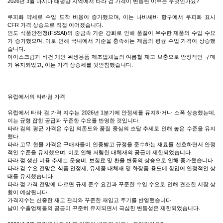
2026년 3월 아시아 태평양 지역에서 타라 검 가격이 변동된 이유는 무엇인가요?
루피화 약세로 수입 도착 비용이 증가했으며, 이는 나바셰바 항구에서 루피화 표시
CFR 가격 상승으로 직접 이어졌습니다.
인도 식품안전청(FSSAI)의 중금속 기준 강화로 인해 품질이 우수한 제품의 수입 수요
가 증가했으며, 이로 인해 국내에서 기준을 충족하는 제품의 평균 수입 가격이 상승했
습니다.
아이스크림과 비건 개인 위생용품 제조업체들의 여름철 재고 보충으로 안정적인 구매
가 유지되었고, 이는 가격 상승세를 뒷받침했습니다.
유럽에서의 타라검 가격
유럽에서 타라 검 가격 지수는 2026년 1분기에 안정세를 유지하거나 소폭 상승했는데,
이는 균형 잡힌 공급과 꾸준한 수요를 반영한 ​​것입니다.
타라 검의 평균 가격은 수입 의존도와 품질 중심의 조달 추세로 인해 높은 수준을 유지
했다.
타라 고무 현물 가격은 구매자들이 인증받고 규정을 준수하는 재료를 선호하면서 안정
적인 수준을 유지했으며, 이로 인해 저렴한 대체재의 공급이 제한되었습니다.
타라 껌 생산 비용 추세는 운송비, 보험료 및 환율 변동의 상승으로 인해 증가했습니다.
타라 검 수요 전망은 식품 안정제, 유제품 대체재 및 화장품 용도에 힘입어 안정적인 상
태를 유지했습니다.
타라 껌 가격 전망에 따르면 규제 준수 요건과 꾸준한 수입 수요로 인해 견조한 시장 상
황이 예상됩니다.
가격지수는 신중한 재고 관리와 꾸준한 재입고 주기를 반영했습니다.
남미 수출업체들의 공급이 꾸준히 유지되면서 극심한 변동성은 제한되었습니다.