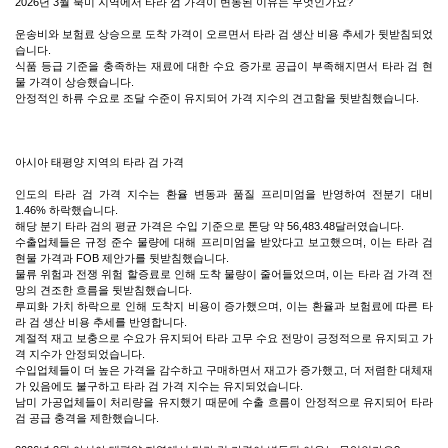
2026년 3월 북미 지역에서 타라 껌 가격이 변동된 이유는 무엇인가요?
운송비와 보험료 상승으로 도착 가격이 오르면서 타라 검 생산 비용 추세가 뒷받침되었
습니다.
식품 등급 기준을 충족하는 재료에 대한 수요 증가로 공급이 부족해지면서 타라 검 현
물 가격이 상승했습니다.
안정적인 하류 수요로 조달 수준이 유지되어 가격 지수의 견고함을 뒷받침했습니다.
아시아 태평양 지역의 타라 검 가격
인도의 타라 검 가격 지수는 환율 변동과 품질 프리미엄을 반영하여 전분기 대비
1.46% 하락했습니다.
해당 분기 타라 검의 평균 가격은 수입 기준으로 톤당 약 56,483.48달러였습니다.
수출업체들은 규정 준수 물량에 대해 프리미엄을 받았다고 보고했으며, 이는 타라 검
현물 가격과 FOB 제안가를 뒷받침했습니다.
물류 위험과 전쟁 위험 할증료로 인해 도착 물량이 줄어들었으며, 이는 타라 검 가격 전
망의 견조한 흐름을 뒷받침했습니다.
루피화 가치 하락으로 인해 도착지 비용이 증가했으며, 이는 환율과 보험료에 따른 타
라 검 생산 비용 추세를 반영합니다.
계절적 재고 보충으로 수요가 유지되어 타라 고무 수요 전망이 긍정적으로 유지되고 가
격 지수가 안정되었습니다.
수입업체들이 더 높은 가격을 감수하고 구매하면서 재고가 증가했고, 더 저렴한 대체재
가 있음에도 불구하고 타라 검 가격 지수는 유지되었습니다.
남미 가공업체들이 처리량을 유지했기 때문에 수출 흐름이 안정적으로 유지되어 타라
검 공급 충격을 제한했습니다.