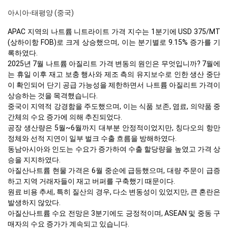
아시아-태평양 (중국)
APAC 지역의 나트륨 니트라이트 가격 지수는 1분기에 USD 375/MT
(상하이항 FOB)로 크게 상승했으며, 이는 분기별로 9.15% 증가를 기
록하였다.
2025년 7월 나트륨 아질리트 가격 변동의 원인은 무엇입니까? 7월에
는 휴일 이후 재고 보충 행사와 제조 측의 유지보수로 인한 생산 중단
이 확인되어 단기 공급 가능성을 제한하면서 나트륨 아질리트 가격이
상승하는 것을 목격했습니다.
중국이 지역적 강경함을 주도했으며, 이는 식품 보존, 염료, 의약품 중
간체의 수요 증가에 의해 추진되었다.
공장 생산량은 5월~6월까지 대부분 안정적이었지만, 칭다오의 항만
정체와 선적 지연이 일부 벌크 수출 흐름을 방해하였다.
동남아시아와 인도는 수요가 증가하여 수출 할당량을 높였고 가격 상
승을 지지하였다.
아질산나트륨 현물 가격은 6월 중순에 급등했으며, 대량 주문이 급증
하고 지역 거래자들이 재고 버퍼를 구축했기 때문이다.
원료 비용 추세, 특히 질산의 경우, 다소 변동성이 있었지만, 큰 혼란은
발생하지 않았다.
아질산나트륨 수요 전망은 3분기에도 긍정적이며, ASEAN 및 중동 구
매자의 수요 증가가 계속되고 있습니다.