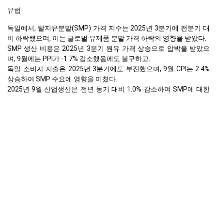
유럽
독일에서, 탈지유분말(SMP) 가격 지수는 2025년 3분기에 전분기 대
비 하락했으며, 이는 글로벌 유제품 분말 가격 하락의 영향을 받았다.
SMP 생산 비용은 2025년 3분기 원유 가격 상승으로 압박을 받았으
며, 9월에는 PPI가 -1.7% 감소했음에도 불구하고.
독일 소비자 지출은 2025년 3분기에도 부진했으며, 9월 CPI는 2.4%
상승하여 SMP 수요에 영향을 미쳤다.
2025년 9월 산업생산은 전년 동기 대비 1.0% 감소하여 SMP에 대한
산업 수요가 약화됨을 나타냈다.
독일의 제조업 지수는 2025년 3분기에 수축하는 추세를 보여주었으
며, 이는 SMP 수요에 영향을 미치는 산업 생산 감소를 시사한다.
소매 판매는 2025년 9월에 전년 대비 0.2% 증가하여 소비자 대상
SMP 제품에 대한 완만한 지지를 제공하였다.
실업률은 2025년 9월에 6.3%로 안정적으로 유지되었으며, 이는 SMP
최종 제품에 대한 신중한 소비자 행동을 시사한다.
글로벌 유제품 가루 가격은 2025년 3분기에 하락하는 추세를 보였으
며, 이는 EU SMP 수출 경쟁력을 감소시켰다.
왜 2025년 9월 유럽에서 탈지분유(스킴밀크파우더, SMP)의 가격이
변했는가?