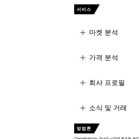
서비스
마켓 분석
제조업체는 설치된 전력, 생산
사용하여 추정됩니다.
가격 분석
Learn More
제품 가격은 원유 가격 수준
회사 프로필
Learn More
Rerolling Scrap
소식 및 거래
또한 회사의 비전과 사명을
방법론
Learn More
ChemAnalyst는 국내외 시장에 분포된