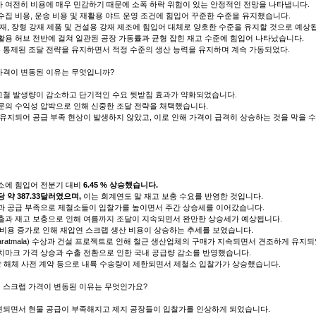
 여전히 비용에 매우 민감하기 때문에 소폭 하락 위험이 있는 안정적인 전망을 나타냅니다.
수집 비용, 운송 비용 및 재활용 야드 운영 조건에 힘입어 꾸준한 수준을 유지했습니다.
재, 장형 강재 제품 및 건설용 강재 제조에 힘입어 대체로 양호한 수준을 유지할 것으로 예상
활용 허브 전반에 걸쳐 일관된 공장 가동률과 균형 잡힌 재고 수준에 힘입어 나타났습니다.
 통제된 조달 전략을 유지하면서 적정 수준의 생산 능력을 유지하며 계속 가동되었다.
 가격이 변동된 이유는 무엇입니까?
고철 발생량이 감소하고 단기적인 수요 뒷받침 효과가 약화되었습니다.
문의 수익성 압박으로 인해 신중한 조달 전략을 채택했습니다.
 유지되어 공급 부족 현상이 발생하지 않았고, 이로 인해 가격이 급격히 상승하는 것을 막을 수
소에 힘입어 전분기 대비
6.45 % 상승했습니다.
당 약 387.33달러였으며,
이는 회계연도 말 재고 보충 수요를 반영한 ​​것입니다.
연과 공급 부족으로 제철소들이 입찰가를 높이면서 주간 상승세를 이어갔습니다.
지출과 재고 보충으로 인해 여름까지 조달이 지속되면서 완만한 상승세가 예상됩니다.
 비용 증가로 인해 재압연 스크랩 생산 비용이 상승하는 추세를 보였습니다.
ratmala) 수상과 건설 프로젝트로 인해 철근 생산업체의 구매가 지속되면서 견조하게 유지
치마크 가격 상승과 수출 전환으로 인한 국내 공급량 감소를 반영했습니다.
선박 해체 사전 계약 등으로 내륙 수송량이 제한되면서 제철소 입찰가가 상승했습니다.
연 스크랩 가격이 변동된 이유는 무엇인가요?
연되면서 현물 공급이 부족해지고 제지 공장들이 입찰가를 인상하게 되었습니다.