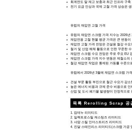
회계연도 말 재고 보충과 최근 인프라 구축
전기 요금 인상과 국제 고철 가격 상승은 
유럽의 재압연 고철 가격
유럽의 재압연 스크랩 가격 지수는 2026년
재압연용 고철 현물 평균 가격은 큰 변동이
재압연 고철 가격 전망은 건설용 철강 수요
철거 및 산업 해체 활동으로 인한 꾸준한 
재압연 스크랩 수요 전망은 주로 주요 EU
재압연 스크랩 가격 지수 변동은 제철소의 
철강 재압연 작업은 통제된 가동률 수준으
유럽에서 2026년 3월에 재압연 스크랩 가
건설 부문 활동 부진으로 철근 수요가 감소
높은 에너지 비용과 규제 준수 비용으로 인
산업 및 도시 폐기물 발생량이 안정적으로 
목록 Rerolling Scrap 
1. 캄데누 리미티드
2. 일렉트로스틸 캐스팅즈 리미티드
3. 샤얌 스틸 인더스트리즈 리미티드
4. 진달 스테인리스 리미티드(스크랩 가공 