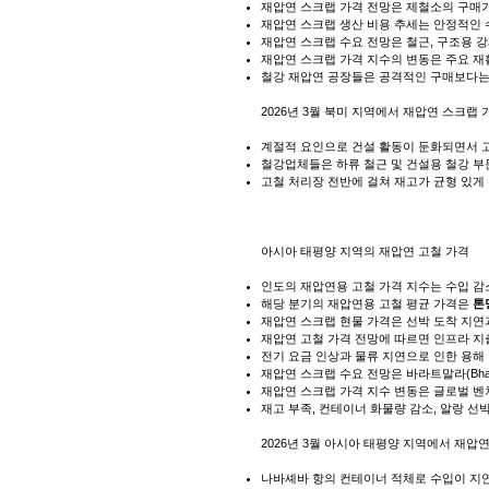
재압연 스크랩 가격 전망은 제철소의 구매가
재압연 스크랩 생산 비용 추세는 안정적인 
재압연 스크랩 수요 전망은 철근, 구조용 강
재압연 스크랩 가격 지수의 변동은 주요 재
철강 재압연 공장들은 공격적인 구매보다는
2026년 3월 북미 지역에서 재압연 스크랩
계절적 요인으로 건설 활동이 둔화되면서 
철강업체들은 하류 철근 및 건설용 철강 부
고철 처리장 전반에 걸쳐 재고가 균형 있게
아시아 태평양 지역의 재압연 고철 가격
인도의 재압연용 고철 가격 지수는
수입 감
해당 분기의 재압연용 고철 평균 가격은
톤
재압연 스크랩 현물 가격은 선박 도착 지
재압연 고철 가격 전망에 따르면 인프라 
전기 요금 인상과 물류 지연으로 인한 용해
재압연 스크랩 수요 전망은 바라트말라(Bha
재압연 스크랩 가격 지수 변동은 글로벌 벤
재고 부족, 컨테이너 화물량 감소, 알랑 
2026년 3월 아시아 태평양 지역에서 재압
나바셰바 항의 컨테이너 적체로 수입이 지