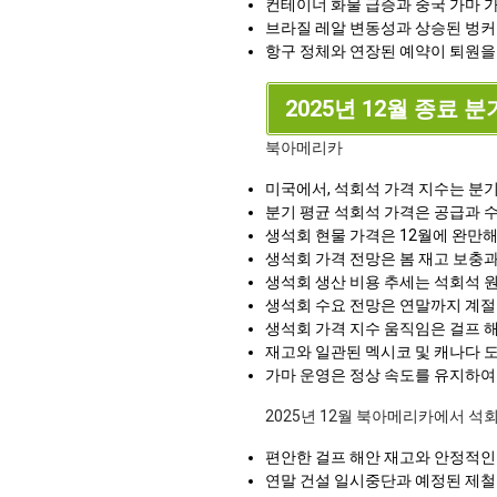
컨테이너 화물 급증과 중국 가마 
브라질 레알 변동성과 상승된 벙커
항구 정체와 연장된 예약이 퇴원을
2025년 12월 종료 분
북아메리카
미국에서, 석회석 가격 지수는 분기
분기 평균 석회석 가격은 공급과 수요
생석회 현물 가격은 12월에 완만
생석회 가격 전망은 봄 재고 보충
생석회 생산 비용 추세는 석회석 
생석회 수요 전망은 연말까지 계절
생석회 가격 지수 움직임은 걸프 해
재고와 일관된 멕시코 및 캐나다 
가마 운영은 정상 속도를 유지하여
2025년 12월 북아메리카에서 석
편안한 걸프 해안 재고와 안정적인
연말 건설 일시중단과 예정된 제철