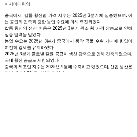
아시아태평양
중국에서, 칼륨 황산염 가격 지수는 2025년 3분기에 상승했으며, 이
는 공급의 긴축과 강한 농업 수요에 의해 촉진되었다.
칼륨 황산염 생산 비용은 2025년 3분기 원소 황 가격 상승으로 인해
상승 압력을 받았다.
농업 수요는 2025년 3분기 중국에서 풍작 곡물 수확 기대에 힘입어
여전히 강세를 유지하였다.
2025년 3분기 글로벌 칼륨 공급이 생산 감축으로 인해 긴축되었으며,
국내 황산 공급도 제한되었다.
중국의 제조업 지수는 2025년 9월에 수축하고 있었으며, 산업 생산은
전년 대비 6.5% 증가하고 있었다.
황산의 재고가 2025년 10월 중순까지 긴축되었으며, 이는 3분기 말
에 낮은 수준을 반영한다.
중국 항구의 항만 혼잡과 화물 변동성은 2025년 3분기 내내 배송 일
정에 혼란을 초래했다.
소비자물가지수는 2025년 9월에 전년 동기 대비 0.3% 하락했고, 생
산자물가지수는 2.3% 하락하여 디플레이션 압력을 나타내고 있다.
소매 판매는 2025년 9월에 전년 대비 3.0% 증가했으며, 간접적으로
전체 경제 활동을 지원하였다.
황산칼륨 가격 전망은 지속적인 공급 제약으로 인해 계속된 상승 압