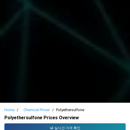
Home
Chemical Prices
Polyethersulfone
Polyethersulfone Prices Overview
실시간 가격 확인