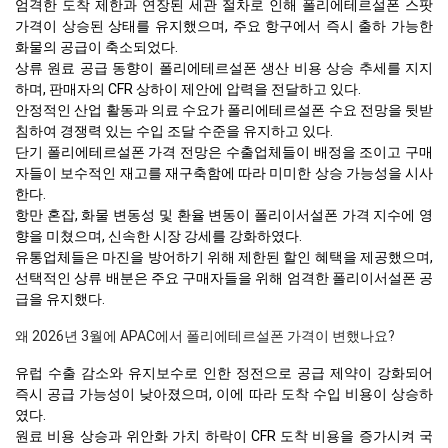
엄격한 도착 제한과 연장된 세관 절차로 인해 폴리에테르설폰 스팟
가격이 상승된 상태를 유지했으며, 주요 항구에서 즉시 출하 가능한
화물의 공급이 축소되었다.
상류 원료 공급 동향이 폴리에테르설폰 생산 비용 상승 추세를 지지
하며, 판매자의 CFR 상하이 제안에 압력을 전달하고 있다.
안정적인 산업 활동과 의료 수요가 폴리에테르설폰 수요 전망을 뒷받
침하여 경쟁력 있는 수입 조달 수준을 유지하고 있다.
단기 폴리에테르설폰 가격 전망은 수출업체들이 배정을 조이고 구매
자들이 보수적인 재고를 재구축함에 따라 미미한 상승 가능성을 시사
한다.
항만 혼잡, 화물 변동성 및 환율 변동이 폴리이서설폰 가격 지수에 영
향을 미쳤으며, 신속한 시장 강세를 강화하였다.
유통업체들은 마진을 방어하기 위해 제한된 할인 혜택을 제공했으며,
선택적인 상류 배분은 주요 구매자들을 위해 엄격한 폴리이서설폰 공
급을 유지했다.
왜 2026년 3월에 APAC에서 폴리에테르설폰 가격이 변했나요?
유럽 수출 감소와 유지보수로 인한 정전으로 공급 제약이 강화되어
즉시 공급 가능성이 낮아졌으며, 이에 따라 도착 수입 비용이 상승하
였다.
원료 비용 상승과 위안화 가치 하락이 CFR 도착 비용을 증가시켜 국