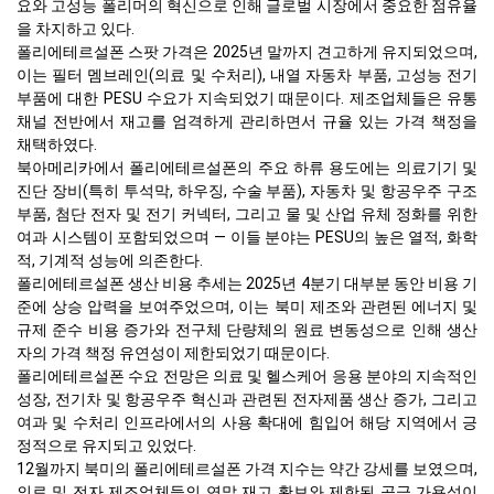
요와 고성능 폴리머의 혁신으로 인해 글로벌 시장에서 중요한 점유율
을 차지하고 있다.
폴리에테르설폰 스팟 가격은 2025년 말까지 견고하게 유지되었으며,
이는 필터 멤브레인(의료 및 수처리), 내열 자동차 부품, 고성능 전기
부품에 대한 PESU 수요가 지속되었기 때문이다. 제조업체들은 유통
채널 전반에서 재고를 엄격하게 관리하면서 규율 있는 가격 책정을
채택하였다.
북아메리카에서 폴리에테르설폰의 주요 하류 용도에는 의료기기 및
진단 장비(특히 투석막, 하우징, 수술 부품), 자동차 및 항공우주 구조
부품, 첨단 전자 및 전기 커넥터, 그리고 물 및 산업 유체 정화를 위한
여과 시스템이 포함되었으며 — 이들 분야는 PESU의 높은 열적, 화학
적, 기계적 성능에 의존한다.
폴리에테르설폰 생산 비용 추세는 2025년 4분기 대부분 동안 비용 기
준에 상승 압력을 보여주었으며, 이는 북미 제조와 관련된 에너지 및
규제 준수 비용 증가와 전구체 단량체의 원료 변동성으로 인해 생산
자의 가격 책정 유연성이 제한되었기 때문이다.
폴리에테르설폰 수요 전망은 의료 및 헬스케어 응용 분야의 지속적인
성장, 전기차 및 항공우주 혁신과 관련된 전자제품 생산 증가, 그리고
여과 및 수처리 인프라에서의 사용 확대에 힘입어 해당 지역에서 긍
정적으로 유지되고 있었다.
12월까지 북미의 폴리에테르설폰 가격 지수는 약간 강세를 보였으며,
의료 및 전자 제조업체들의 연말 재고 확보와 제한된 공급 가용성이