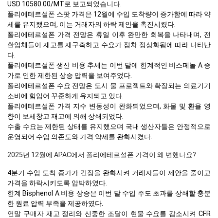
USD 10580.00/MT로 보고되었습니다.
폴리에테르설폰 스팟 가격은 12월에 수입 도착량이 증가함에 따라 약
세를 유지했으며, 이는 거래자의 하락 제안을 촉진시켰다.
폴리에테르설폰 가격 전망은 휴일 이후 완만한 회복을 나타내며, 전
환업체들이 재고를 재구축하고 수요가 점차 정상화됨에 따라 나타난
다.
폴리에테르설폰 생산 비용 추세는 이번 달에 한계적인 비스페놀 A 증
가로 인한 제한된 상승 압력을 보여주었다.
폴리에테르설폰 수요 전망은 도시 물 프로젝트와 확장되는 의료기기
소비에 힘입어 꾸준하게 유지되고 있다.
폴리에테르설폰 가격 지수 변동성이 완화되었으며, 화물 및 환율 영
향이 보세창고 재고에 의해 상쇄되었다.
수출 수요는 제한된 상태를 유지했으며 국내 생산자들은 안정적으로
운영되어 수입 의존도와 가격 약세를 완화시켰다.
2025년 12월에 APAC에서 폴리에테르설폰 가격이 왜 변했나요?
4분기 수입 도착 증가가 긴장을 완화시켜 거래자들이 제안을 줄이고
가격을 하락시키도록 압박하였다.
한계 Bisphenol A 비용 상승은 이번 달 수입 주도 초과를 상쇄할 충분
한 원료 압력 부족을 제공하였다.
연말 구매자 재고 정리와 신중한 조달이 현물 수요를 감소시켜 CFR