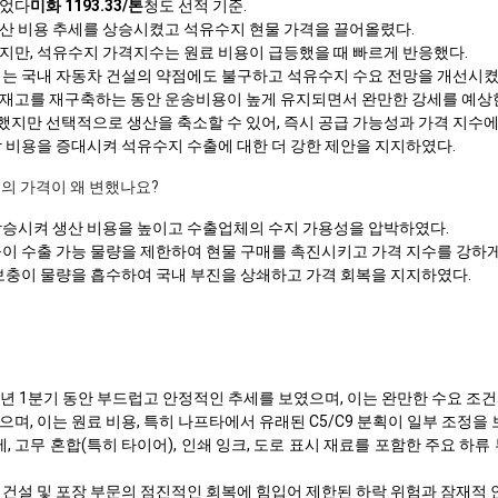
이었다
미화 1193.33/톤
청도 선적 기준.
산 비용 추세를 상승시켰고 석유수지 현물 가격을 끌어올렸다.
지만, 석유수지 가격지수는 원료 비용이 급등했을 때 빠르게 반응했다.
매는 국내 자동차 건설의 약점에도 불구하고 석유수지 수요 전망을 개선시켰
재고를 재구축하는 동안 운송비용이 높게 유지되면서 완만한 강세를 예상
지만 선택적으로 생산을 축소할 수 있어, 즉시 공급 가능성과 가격 지수에 
착 비용을 증대시켜 석유수지 수출에 대한 더 강한 제안을 지지하였다.
지의 가격이 왜 변했나요?
상승시켜 생산 비용을 높이고 수출업체의 수지 가용성을 압박하였다.
들이 수출 가능 물량을 제한하여 현물 구매를 촉진시키고 가격 지수를 강하게
 보충이 물량을 흡수하여 국내 부진을 상쇄하고 가격 회복을 지지하였다.
년 1분기 동안 부드럽고 안정적인 추세를 보였으며, 이는 완만한 수요 조
며, 이는 원료 비용, 특히 나프타에서 유래된 C5/C9 분획이 일부 조정
제, 고무 혼합(특히 타이어), 인쇄 잉크, 도로 표시 재료를 포함한 주요 
 건설 및 포장 부문의 점진적인 회복에 힘입어 제한된 하락 위험과 잠재적 