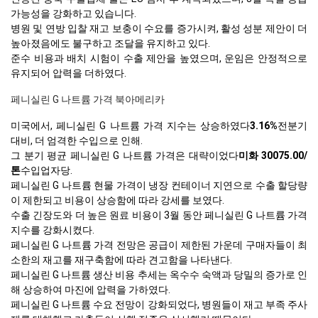
가능성을 강화하고 있습니다.
병원 및 연방 입찰 재고 보충이 수요를 증가시켜, 활성 성분 제안이 더
높아졌음에도 불구하고 조달을 유지하고 있다.
준수 비용과 배치 시험이 수출 제안을 높였으며, 운임은 안정적으로
유지되어 압력을 더하였다.
페니실린 G 나트륨 가격 북아메리카
미국에서, 페니실린 G 나트륨 가격 지수는 상승하였다
3.16%
전분기
대비, 더 엄격한 수입으로 인해.
그 분기 평균 페니실린 G 나트륨 가격은 대략이었다
미화 30075.00/
톤
수입업자당.
페니실린 G 나트륨 현물 가격이 냉장 컨테이너 지연으로 수출 할당량
이 제한되고 비용이 상승함에 따라 강세를 보였다.
수출 긴장도와 더 높은 원료 비용이 3월 동안 페니실린 G 나트륨 가격
지수를 강화시켰다.
페니실린 G 나트륨 가격 전망은 공급이 제한된 가운데 구매자들이 최
소한의 재고를 재구축함에 따라 견고함을 나타낸다.
페니실린 G 나트륨 생산 비용 추세는 옥수수 숙액과 당밀의 증가로 인
해 상승하여 마진에 압력을 가하였다.
페니실린 G 나트륨 수요 전망이 강화되었다, 병원들이 재고 부족 주사