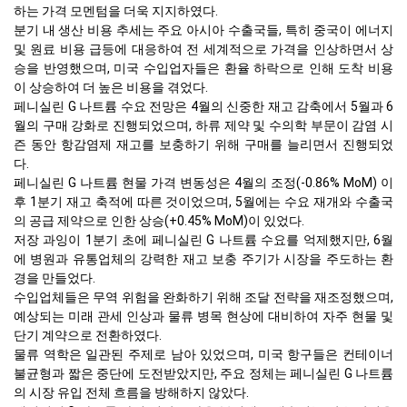
하는 가격 모멘텀을 더욱 지지하였다.
분기 내 생산 비용 추세는 주요 아시아 수출국들, 특히 중국이 에너지
및 원료 비용 급등에 대응하여 전 세계적으로 가격을 인상하면서 상
승을 반영했으며, 미국 수입업자들은 환율 하락으로 인해 도착 비용
이 상승하여 더 높은 비용을 겪었다.
페니실린 G 나트륨 수요 전망은 4월의 신중한 재고 감축에서 5월과 6
월의 구매 강화로 진행되었으며, 하류 제약 및 수의학 부문이 감염 시
즌 동안 항감염제 재고를 보충하기 위해 구매를 늘리면서 진행되었
다.
페니실린 G 나트륨 현물 가격 변동성은 4월의 조정(-0.86% MoM) 이
후 1분기 재고 축적에 따른 것이었으며, 5월에는 수요 재개와 수출국
의 공급 제약으로 인한 상승(+0.45% MoM)이 있었다.
저장 과잉이 1분기 초에 페니실린 G 나트륨 수요를 억제했지만, 6월
에 병원과 유통업체의 강력한 재고 보충 주기가 시장을 주도하는 환
경을 만들었다.
수입업체들은 무역 위험을 완화하기 위해 조달 전략을 재조정했으며,
예상되는 미래 관세 인상과 물류 병목 현상에 대비하여 자주 현물 및
단기 계약으로 전환하였다.
물류 역학은 일관된 주제로 남아 있었으며, 미국 항구들은 컨테이너
불균형과 짧은 중단에 도전받았지만, 주요 정체는 페니실린 G 나트륨
의 시장 유입 전체 흐름을 방해하지 않았다.