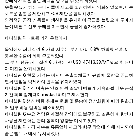
판매자가 작은 할인 혜택을 양보할 수 있게 하였다.
수출 수요가 해외 구매자들이 재고를 소진하면서 약화되었으며, 이는
새로운 입찰을 제한하고 FOB 제안을 압박하였다.
안정적인 공장 가동률이 생산량을 유지하여 공급을 늘렸으며, 구매자
들이 비필수 선도 구매를 미루면서 공급이 증가하였다.
페니실린 G 나트륨 가격 유럽에서
독일에서 페니실린 G 가격 지수는 분기 대비 0.8% 하락했으며, 이는
풍부한 수출에 의해 주도되었다.
그 분기 평균 페니실린 G 가격은 약 USD 47413.33/MT였으며, 판매
자 마진을 완화시켰다.
페니실린 G 현물 가격은 아시아 수출업체들이 유럽에 물량을 공급하
면서 입찰을 억제하여 압박을 유지하였다.
페니실린 G 가격 예측은 연초 병원 조달이 빠르게 가속화될 경우 근접
기간 회복 잠재력이 modest하다고 제시한다.
페니실린 G 생산 비용 추세는 원료 및 운송이 정상화됨에 따라 완화되
어 일부 비용 압박을 해소하였다.
페니실린 G 수요 전망은 계절성 감염에도 불구하고 조용하며, 항생제
사용을 제한하는 관리 정책이 영향을 미치고 있다.
페니실린 G 가격 지수는 유통업체 재고와 항구 작업에 의해 지지되어
좁은 범위 내에서 유지되었다.