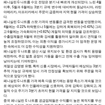
페니실린 G 나트륨 수요 전망은 분기 내 빠르게 개선되었다; 느린 4월
이후, 5월과 6월에는 3분기 규제 변수에 대비하여 동남아시아, 라틴
아메리카, 아프리카에서 주문이 급증하여 지역 현물 가격이 상승하였
다.
페니실린 G 나트륨 스팟 가격의 변동률은 급격한 변동을 반영했으며,
4월에는 -0.22% 하락했으나 5월에는 강하게 회복되어 (+0.43%) 그리
고 6월에는 가속화되어 (+0.82%) 계절적 의약품 조달을 강조하였다.
수출업체들은 6월에 위안화 강세를 활용하여 달러화 표시 견적을 더
높게 조정하였으며, 이는 외환 이익을 증가시키고 더 엄격한 운영 제
한 속에서도 더 강한 수익성을 지원하였다.
페니실린 G 나트륨 생산 시설 유지보수 및 환경 검사가 특히 용량을
제한하여, 주요 발효 공장이 가동을 줄이고 전체 수출 가능 잉여량이
낮아지는데 기여하였다.
계절성 감염병 유행, 특히 신흥 시장에서, 구매자들이 예상되는 3분기
추적 가능성 규제에 앞서 가격 안정성을 확보하기 위해 주문을 적극
적으로 앞당기게 했다.
페니실린 G 나트륨 가격 예측 다음 분기에는 용량 축소가 계속될 것으
로 예상되어 추가 인플레이션을 신호하며, 규제 감독이 강화되고, 계
절적 수요 주기가 3분기 초까지 현물 가격을 잘 지지할 것으로 보입니
다.
중국 페니실린 G 나트륨 공급업체들은 수익률이 높은 목적지를 우선