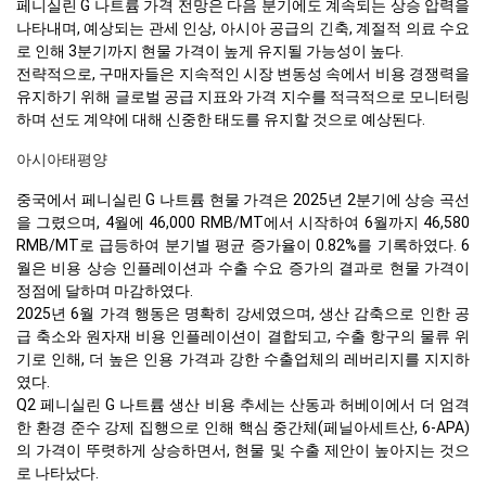
페니실린 G 나트륨 가격 전망은 다음 분기에도 계속되는 상승 압력을
나타내며, 예상되는 관세 인상, 아시아 공급의 긴축, 계절적 의료 수요
로 인해 3분기까지 현물 가격이 높게 유지될 가능성이 높다.
전략적으로, 구매자들은 지속적인 시장 변동성 속에서 비용 경쟁력을
유지하기 위해 글로벌 공급 지표와 가격 지수를 적극적으로 모니터링
하며 선도 계약에 대해 신중한 태도를 유지할 것으로 예상된다.
아시아태평양
중국에서 페니실린 G 나트륨 현물 가격은 2025년 2분기에 상승 곡선
을 그렸으며, 4월에 46,000 RMB/MT에서 시작하여 6월까지 46,580
RMB/MT로 급등하여 분기별 평균 증가율이 0.82%를 기록하였다. 6
월은 비용 상승 인플레이션과 수출 수요 증가의 결과로 현물 가격이
정점에 달하며 마감하였다.
2025년 6월 가격 행동은 명확히 강세였으며, 생산 감축으로 인한 공
급 축소와 원자재 비용 인플레이션이 결합되고, 수출 항구의 물류 위
기로 인해, 더 높은 인용 가격과 강한 수출업체의 레버리지를 지지하
였다.
Q2 페니실린 G 나트륨 생산 비용 추세는 산동과 허베이에서 더 엄격
한 환경 준수 강제 집행으로 인해 핵심 중간체(페닐아세트산, 6-APA)
의 가격이 뚜렷하게 상승하면서, 현물 및 수출 제안이 높아지는 것으
로 나타났다.