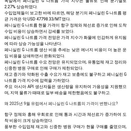
독일에서 페니실린 G 나트륨 가격 지수는 물류로 인해 분기별로
2.27% 상승하였다.
수입업체들이 보고한 바에 따르면, 해당 분기의 페니실린 G 나트륨 평
균 가격은 약 USD 47798.33/MT였다.
페니실린 G 나트륨 현물 가격이 항구 정체와 체선료 증가로 인해 도착
수입 비용이 상승하면서 강세를 보였다.
페니실린 G 나트륨 가격 전망은 가격 지수가 화물에 민감하게 유지됨
에 따라 상승 가능성을 나타낸다.
페니실린 G 나트륨 생산 비용 추세는 낮은 에너지 비용이 더 높은 운
임 비용을 상쇄하면서 완화되었다.
페니실린 G 나트륨 수요 전망은 유지되었으며; 유통업체 재고 정리와
신중한 병원 구매로 인해 구매가 제한되었다.
재고 증가와 약화된 수출 수요가 재고 보충에도 불구하고 페니실린 G
나트륨 가격 지수에 압력을 가하였다.
주요 아시아 API 생산자들은 생산량을 유지하여 가용성을 지원했으
며, 지역 물류가 때때로 일부 배송을 제한했음에도 불구하고.
왜 2025년 9월 유럽에서 페니실린 G 나트륨의 가격이 변했나요?
항구 정체와 홍해 우회로로 인해 통과 시간과 체선료가 증가하여 도
착 비용이 크게 상승하였다.
풍부한 수입업체 재고와 신중한 병원 구매가 현물 구매를 줄였으며,