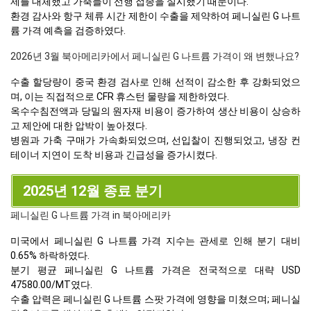
제를 대체했고 가축들이 선행 접종을 실시했기 때문이다.
환경 감사와 항구 체류 시간 제한이 수출을 제약하여 페니실린 G 나트
륨 가격 예측을 검증하였다.
2026년 3월 북아메리카에서 페니실린 G 나트륨 가격이 왜 변했나요?
수출 할당량이 중국 환경 검사로 인해 선적이 감소한 후 강화되었으
며, 이는 직접적으로 CFR 휴스턴 물량을 제한하였다.
옥수수침전액과 당밀의 원자재 비용이 증가하여 생산 비용이 상승하
고 제안에 대한 압박이 높아졌다.
병원과 가축 구매가 가속화되었으며, 선입찰이 진행되었고, 냉장 컨
테이너 지연이 도착 비용과 긴급성을 증가시켰다.
2025년 12월 종료 분기
페니실린 G 나트륨 가격 in 북아메리카
미국에서 페니실린 G 나트륨 가격 지수는 관세로 인해 분기 대비
0.65% 하락하였다.
분기 평균 페니실린 G 나트륨 가격은 전국적으로 대략 USD
47580.00/MT였다.
수출 압력은 페니실린 G 나트륨 스팟 가격에 영향을 미쳤으며; 페니실