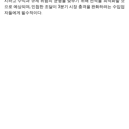
시하고 수익과 규제 위험의 균형을 맞추기 위해 선적을 최적화할 것
으로 예상되며, 민첩한 조달이 3분기 시장 충격을 완화하려는 수입업
자들에게 필수적이다.
유럽
페니실린 G 나트륨 현물 가격은 독일에서 2분기 동안 더 변동성이 큰
경로를 보였으며, 4월에 46,500 EUR/MT로 하락했고, 5월에 47,020
EUR/MT로 반등했으며, 6월에는 46,690 EUR/MT로 정착했으며, 이
는 분기 대비 순감소 -0.70%이다. 6월 종가 가격은 과잉 공급과 부진
한 수요를 배경으로 다시 약세를 나타냈다.
2025년 6월은 풍부한 재고, 아시아에서의 안정적인 API 유입, 병원과
제약사의 부진한 주문 활동으로 인해 현물 가격이 약화되면서 명확한
하락장으로의 복귀를 나타냈다.
페니실린 G 나트륨 생산 비용 추세는 분기 동안 크게 안정적이었으며,
유럽 구매자들은 연기된 PSS 부과, 상대적으로 낮은 에너지 비용, 그
리고 중국과 인도 모두에서 끊김 없는 API 공급으로 혜택을 받았다.
페니실린 G 나트륨 수요 전망이 2분기에는 약화되었으며, 겨울 이후
재고와 감염 패턴의 둔화로 인해 핵심 부문의 수요가 억제되었고, 병
원과 제약 제조업체들은 주로 기존 비축분에서 공급받았다.
유럽 페니실린 G 나트륨 현물 가격은 제한된 글로벌 공급과 에너지 비
용 불확실성으로 인해 5월에 잠시 상승(+1.12% MoM)했으나, 예상된