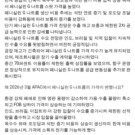
한계 공급의 긴축이 옥수수 포도당과 석탄 증기 비용 압력 상승 속에
서 페니실린 G 나트륨 스팟 가격을 높였다.
페니실린 G 나트륨 생산 비용 추세는 석탄 연료 증기 및 포도당 조달
비용이 강화됨에 따라 보통의 증가를 보였다.
단기 페니실린 G 나트륨 가격 전망은 수출 재고 보충과 제한된 2차 공
급 능력으로 인한 강세를 나타냅니다.
페니실린 G 나트륨 수요 전망은 인도, 브라질 및 지역 입찰이 지속적
인 수출 수요를 뒷받침하면서 여전히 긍정적입니다.
공장 재고가 긴축되어 페니실린 G 나트륨 가격 지수가 높게 유지되었
으며, 제조회사들은 장기 수출 계약을 우선시하였다.
중간 70퍼센트 이용률이 제한된 출력 성장률을 보였으며, 항구 운영
은 정상적으로 유지되어 페니실린 G 나트륨 공급 변동성을 추가로 완
화시켰다.
왜 2026년 3월 APAC에서 페니실린 G 나트륨의 가격이 변했나요?
환경 강제 폐쇄로 인해 명판 용량이 감소하여 가용 수출 물량이 축소
되고 FOB 상하이 가격이 상승하는 데 기여하였다.
인도, 브라질, 이집트의 더 강한 입찰이 수요를 증가시켜 제한된 선적
량을 흡수하고 시장 입찰을 끌어올렸다.
옥수수 유래 포도당과 석탄 증기 비용의 상승이 생산자의 한계 비용
을 상승시켜, 가격에 소폭의 전가를 가능하게 했다.