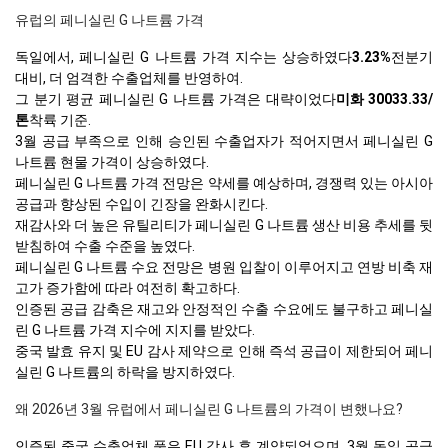
유럽의 페니실린 G 나트륨 가격
독일에서, 페니실린 G 나트륨 가격 지수는 상승하였다
3.23%
전분기
대비, 더 엄격한 수출업체를 반영하여.
그 분기 평균 페니실린 G 나트륨 가격은 대략이었다
미화 30033.33/
톤
착륙 기준.
3월 공급 부족으로 인해 승인된 수출업자가 적어지면서 페니실린 G
나트륨 현물 가격이 상승하였다.
페니실린 G 나트륨 가격 전망은 약세를 예상하며, 경쟁력 있는 아시아
공급과 향상된 수입이 긴장을 완화시킨다.
재감사와 더 높은 유틸리티가 페니실린 G 나트륨 생산 비용 추세를 뒷
받침하여 수출 수준을 높였다.
페니실린 G 나트륨 수요 전망은 병원 입찰이 이루어지고 연방 비축 재
고가 증가함에 따라 여전히 확고하다.
인증된 공급 감축은 재고와 안정적인 수출 수요에도 불구하고 페니실
린 G 나트륨 가격 지수에 지지를 받았다.
중국 발효 유지 및 EU 감사 제약으로 인해 즉석 공급이 제한되어 페니
실린 G 나트륨의 하락을 방지하였다.
왜 2026년 3월 유럽에서 페니실린 G 나트륨의 가격이 변했나요?
인증된 중국 수출업체 풀은 EU 감사 후 계약되었으며, 3월 독일 공급