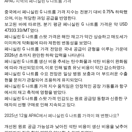
APAC 지역의 페니실린 G 나트륨 가격
중국에서 페니실린 G 나트륨 가격 지수는 전분기 대비 0.75% 하락했
으며, 이는 적당한 과잉 공급을 반영한다.
보고된 바에 따르면, 분기 평균 페니실린 G 나트륨 가격은 약 USD
47333.33/MT였다.
페니실린 G 나트륨 스팟 가격은 해안 재고가 약간 상승하고 매도세가
미미하게 약화됨에 따라 제한된 변동성을 보였다.
페니실린 G 나트륨 가격 전망은 국내 공급이 균형을 이루는 가운데
2026년 초까지 완만한 하락 압력을 나타낸다.
페니실린 G 나트륨 생산 비용 추세는 탄수화물과 석탄 비용이 완화됨
에 따라 개선되었으며, 이로 인해 발효 유닛 비용이 약간 감소하였다.
페니실린 G 나트륨 수요 전망은 일상 병원 보충과 더 부드러운 수출
현물 문의가 관찰되어 조용하게 유지되었다.
페니실린 G 나트륨 가격 지수 움직임은 안정적인 공장 가동률과 항구
에서의 재고 축적에 영향을 받았다.
페니실린 G 나트륨 스팟 가격 민감도는 원료 공급망 동향과 신중한 구
매자의 선행 구매로 인해 지속되고 있다.
2025년 12월 APAC에서 페니실린 G 나트륨 가격이 왜 변했나요?
개선된 원료 공급 가능성과 낮아진 석탄 비용이 생산 비용을 낮추어