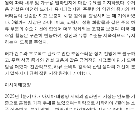
됨에 따라 내부 및 가구용 멜라민지에 대한 수요를 지지하였다. 주거
용 건설은 여전히 느리게 유지되었지만, 주문량의 약간의 증가와 컨
버터들의 신중한 재고 보충이 시장 참여를 향상시키는 데 기여하였
다. 3월까지 시장은 라미네이트, 코팅제, 성형 화합물과 같은 주요 하
류 부문의 수요 개선에 힘입어 더욱 강화되는 조짐을 보였다. 미국 제
조업 활동은 꾸준히 반등하여, 생산과 유통 수준을 지속적으로 유지
하는 데 도움을 주었다.
허가 건수와 프로젝트 완료로 인한 조심스러운 장기 전망에도 불구하
고, 주택 착공 증가와 건설 고용과 같은 긍정적인 지표들이 단기 모멘
텀을 더했다. 전반적으로, 하류 소비의 강화와 산업 성과의 개선이 분
기 말까지 더 균형 잡힌 시장 환경에 기여했다.
아시아태평양
2025년 1분기 내내 아시아 태평양 지역의 멜라민지 시장은 인도를 기
준으로 혼합된 가격 추세를 보였으며—하락으로 시작하여 2월에는 소
폭 상승했고, 분기 말에는 하락세로 마감하였다. 시장은 라미네이트,
코팅, 장식 가구용 애플리케이션과 같은 주요 하류 부문의 수요 부진
으로 인해 압박을 받았다. 1월에는 재고가 높고 주택 프로젝트 추진력
이 제한되어 있어 구매 활동이 부진하였다. 2월에는 가구 및 목재 패
널 부문의 재고 보충과 RBI의 금리 인하 및 2025년 예산안 인프라 배