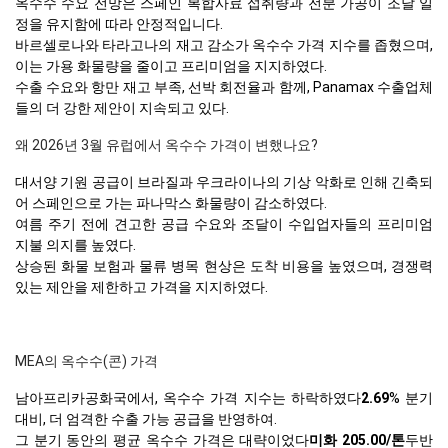
옥수수 수요 전망은 스페인 복합사료 섭취량과 전분 가공이 조달 일
정을 유지함에 따라 안정적입니다.
바르셀로나와 타라고나의 재고 감소가 옥수수 가격 지수를 좁혔으며,
이는 가용 화물량을 줄이고 프리미엄을 지지하였다.
수출 수요와 항만 재고 부족, 선박 회전율과 함께, Panamax 수출업체
들의 더 강한 제안이 지속되고 있다.
왜 2026년 3월 유럽에서 옥수수 가격이 변했나요?
대서양 기원 공급이 브라질과 우크라이나의 기상 악화로 인해 긴축되
어 스페인으로 가는 파나막스 화물량이 감소하였다.
여름 주기 전에 견고한 공급 수요와 조달이 수입업자들의 프리미엄
지불 의지를 높였다.
상승된 화물 보험과 물류 병목 현상은 도착 비용을 높였으며, 경쟁력
있는 제안을 제한하고 가격을 지지하였다.
MEA의 옥수수(콘) 가격
남아프리카공화국에서, 옥수수 가격 지수는 하락하였다
2.69
% 분기
대비, 더 엄격한 수출 가능 공급을 반영하여.
그 분기 동안의 평균 옥수수 가격은 대략이었다
미화 205.00/톤
두반