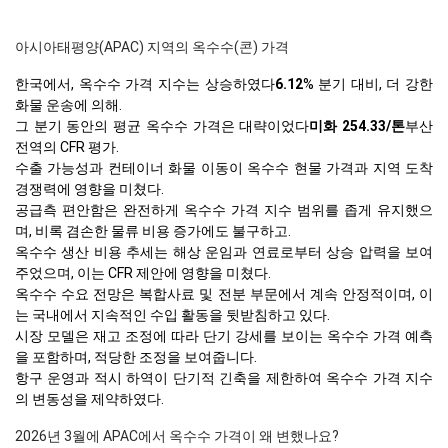
아시아태평양(APAC) 지역의 옥수수(콘) 가격
한국에서, 옥수수 가격 지수는 상승하였다
6.12
% 분기 대비, 더 강한
화물 운송에 의해.
그 분기 동안의 평균 옥수수 가격은 대략이었다
미화 254.33/톤
부산
전역의 CFR 평가.
수출 가능성과 컨테이너 화물 이동이 옥수수 현물 가격과 지역 도착
경쟁력에 영향을 미쳤다.
공급측 편안함은 완전하게 옥수수 가격 지수 범위를 좁게 유지했으
며, 비록 겸손한 물류 비용 증가에도 불구하고.
옥수수 생산 비용 추세는 해상 운임과 연료로부터 상승 압력을 보여
주었으며, 이는 CFR 제안에 영향을 미쳤다.
옥수수 수요 전망은 복합사료 및 전분 부문에서 계속 안정적이며, 이
는 국내에서 지속적인 수입 활동을 뒷받침하고 있다.
시장 모델은 재고 조정에 따라 단기 강세를 보이는 옥수수 가격 예측
을 포함하며, 적당한 조정을 보여줍니다.
항구 운영과 적시 하역이 단기적 긴축을 제한하여 옥수수 가격 지수
의 변동성을 제약하였다.
2026년 3월에 APAC에서 옥수수 가격이 왜 변했나요?