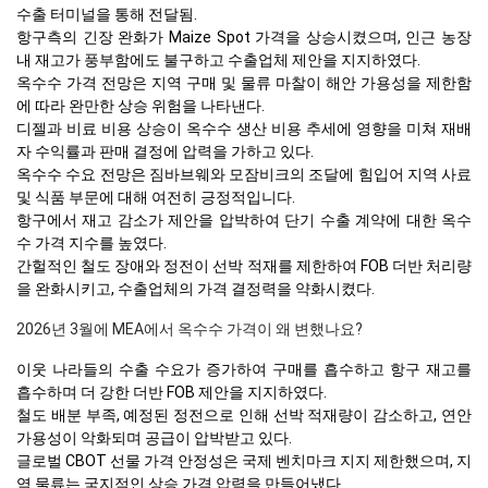
수출 터미널을 통해 전달됨.
항구측의 긴장 완화가 Maize Spot 가격을 상승시켰으며, 인근 농장
내 재고가 풍부함에도 불구하고 수출업체 제안을 지지하였다.
옥수수 가격 전망은 지역 구매 및 물류 마찰이 해안 가용성을 제한함
에 따라 완만한 상승 위험을 나타낸다.
디젤과 비료 비용 상승이 옥수수 생산 비용 추세에 영향을 미쳐 재배
자 수익률과 판매 결정에 압력을 가하고 있다.
옥수수 수요 전망은 짐바브웨와 모잠비크의 조달에 힘입어 지역 사료
및 식품 부문에 대해 여전히 긍정적입니다.
항구에서 재고 감소가 제안을 압박하여 단기 수출 계약에 대한 옥수
수 가격 지수를 높였다.
간헐적인 철도 장애와 정전이 선박 적재를 제한하여 FOB 더반 처리량
을 완화시키고, 수출업체의 가격 결정력을 약화시켰다.
2026년 3월에 MEA에서 옥수수 가격이 왜 변했나요?
이웃 나라들의 수출 수요가 증가하여 구매를 흡수하고 항구 재고를
흡수하며 더 강한 더반 FOB 제안을 지지하였다.
철도 배분 부족, 예정된 정전으로 인해 선박 적재량이 감소하고, 연안
가용성이 악화되며 공급이 압박받고 있다.
글로벌 CBOT 선물 가격 안정성은 국제 벤치마크 지지 제한했으며, 지
역 물류는 국지적인 상승 가격 압력을 만들어냈다.