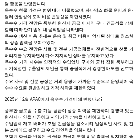
달 활동을 반영합니다.
옥수수 현물 가격은 범위 내에 머물렀으며, 파나막스 화물 운임과 원-
달러 안정성이 도착 비용 변동성을 제한하였다.
옥수수 가격 전망은 풍부한 원산지 공급이 지역 구매 긴급성을 상쇄
함에 따라 단기 범위 내 움직임을 나타낸다.
옥수수 생산 비용 추세는 운송 및 취급 비용이 억제된 상태로 최소한
의 상승 압력을 보여주었다.
옥수수 수요 전망은 사료 및 전분 가공업체들이 전반적으로 선물 커
버리지를 유지하면서 다소 지지적인 상태를 유지하고 있다.
옥수수 가격 지수는 안정적인 수입업체 구매와 균형 잡힌 풍부하고
시기적절한 수출업체 제안을 통해 중립적에서 강경한 태도를 신호하
였다.
주요 사료 및 전분 공장은 거의 용량에 가까운 수준으로 운영되어 옥
수수 수요를 뒷받침하고 가격 하락을 제한하였다.
2025년 12월 APAC에서 옥수수 가격이 왜 변했나요?
풍부한 글로벌 수출 가능 공급이 상승 여력을 제한하여 경쟁력 있는
원산지 대안을 제공하고 지역 가격 상승을 제한하고 있다.
수입업체 재고 버퍼가 조달 긴급성을 감소시켜 일상적인 사료 및 전
분 소비에도 불구하고 수요 견인력을 약화시켰다.
포함된 화물과 안정된 원-달러 환율이 도착 비용 충격을 방지하여 중