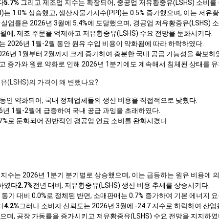
다
5.7%
그리고 제조업 지수는 확장되어, 중공업 저유황중유(LSHS) 소비를
)는 1.0% 상승했고, 생산자물가지수(PPI)는 0.5% 증가했으며, 이는 저유
실업률은 2026년 3월에 5.4%에 도달했으며, 경공업 저유황중유(LSHS)
 2월에, 제조 주문을 억제하고 저유황중유(LSHS) 수요 전망을 둔화시키다.
는 2026년 1월-2월 동안 원유 수입 비용이 약화됨에 따라 하락하였다.
026년 1월부터 2월까지 크게 증가하여 충분한 국내 공급 가능성을 확보하
재고 증가와 원료 약화로 인해 2026년 1분기에도 계속해서 침체된 상태를 
중유(LSHS)의 가격이 왜 변했나요?
2월 동안 약화되어, 국내 정제업체들의 생산 비용을 직접적으로 낮췄다.
26년 1월-2월에 급증하여 국내 공급 과잉을 초래하였다.
 1.7%로 둔화되어 전반적인 경공업 연료 소비를 완화시켰다.
격 지수는 2026년 1분기 분기별로 상승했으며, 이는 급등하는 원유 비용에 
승하였다
2.7%
전년 대비, 저유황중유(LSHS) 생산 비용 추세를 상승시키다.
년 동기 대비 0.0%로 정체된 반면, 소매판매는 0.7% 증가하여 기본 에너지
다
4.2%
그러나 소비자 신뢰도는 2026년 3월에 -24.7 지수로 하락하여 산
되었으며, 공장 가동률을 증가시키고 저유황중유(LSHS) 수요 전망을 지지하였