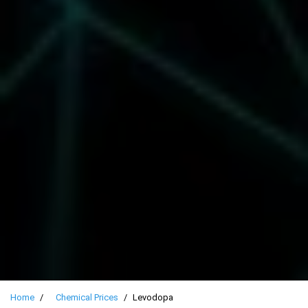
Home
Chemical Prices
Levodopa