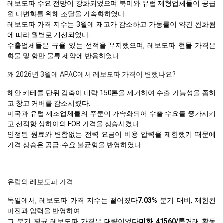
레보도파 수요 전망이 강화되었으며 북미와 유럽 제형업체들이 공급
원 다변화를 위해 조달을 가속화하였다.
레보도파 가격 지수는 3월에 재고가 감소하고 가동률이 약간 완화됨
에 따라 월별로 개선되었다.
수출업체들은 규율 있는 선적을 유지했으며, 레보도파 현물 가격은
화물 및 항만 물류 제약에 반응하였다.
왜 2026년 3월에 APAC에서 레보도파 가격이 변했나요?
해안 카테콜 단위 감축이 대략 150톤을 제거하여 수출 가능성을 좁히
고 창고 커버를 감소시켰다.
미국과 유럽 제조업체들의 주문이 가속화되어 수출 수요를 증가시키
고 선적항 상하이의 FOB 가격을 상승시켰다.
안정된 원료와 변함없는 전력 요금이 비용 압력을 제한했기 때문에
가격 상승은 공급-수요 불균형을 반영하였다.
유럽의 레보도파 가격
독일에서, 레보도파 가격 지수는 떨어졌다
7.03
% 분기 대비, 제한된
마진과 압력을 반영하여.
그 분기 평균 레보도파 가격은 대략이었다
미화 41560/톤
거래 활동