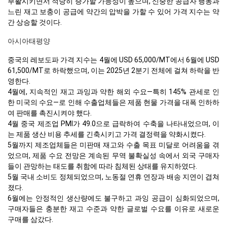
부활시키면서 적당히 증가할 가능성이 높으며, 신중한 공급자 행동과
느린 재고 보충이 공급에 약간의 압박을 가할 수 있어 가격 지수는 약
간 상승할 것이다.
아시아태평양
중국의 레보도파 가격 지수는 4월에 USD 65,000/MT에서 6월에 USD
61,500/MT로 하락했으며, 이는 2025년 2분기 전체에 걸쳐 하락을 반
영한다.
4월에, 지속적인 재고 과잉과 약한 해외 수요—특히 145% 관세로 인
한 미국의 수요—로 인해 수출업체들은 제품 현물 가격을 대폭 인하하
여 판매를 촉진시켜야 했다.
4월 중국 제조업 PMI가 49.0으로 급락하여 수축을 나타내었으며, 이
는 제품 생산 비용 추세를 긴축시키고 가격 결정력을 약화시켰다.
5월까지 제조업체들은 미판매 재고와 수출 목표 미달로 어려움을 겪
었으며, 제품 수요 전망은 계속된 무역 불확실성 속에서 외국 구매자
들이 관망하는 태도를 취함에 따라 침체된 상태를 유지하였다.
5월 국내 소비도 정체되었으며, 노동절 연휴 연장과 배송 지연이 겹쳐
졌다.
6월에는 안정적인 생산량에도 불구하고 과잉 공급이 심화되었으며,
구매자들은 충분한 재고 수준과 약한 글로벌 수요를 이유로 새로운
구매를 삼갔다.