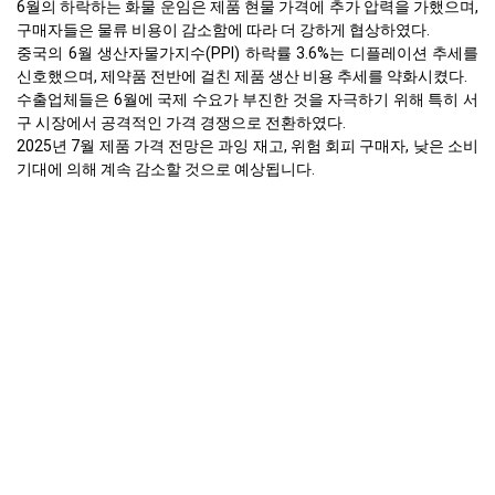
6월의 하락하는 화물 운임은 제품 현물 가격에 추가 압력을 가했으며,
구매자들은 물류 비용이 감소함에 따라 더 강하게 협상하였다.
중국의 6월 생산자물가지수(PPI) 하락률 3.6%는 디플레이션 추세를
신호했으며, 제약품 전반에 걸친 제품 생산 비용 추세를 약화시켰다.
수출업체들은 6월에 국제 수요가 부진한 것을 자극하기 위해 특히 서
구 시장에서 공격적인 가격 경쟁으로 전환하였다.
2025년 7월 제품 가격 전망은 과잉 재고, 위험 회피 구매자, 낮은 소비
기대에 의해 계속 감소할 것으로 예상됩니다.
유럽
독일의 레보도파 가격 지수는 4월에 8.44% 하락했고, 이어서 5월에
4.63% 하락했으며, 6월에 0.75% 하락하여, 2분기 말까지 평균 레보도
파 현물 가격은 USD 61,610/MT에 이르렀다.
4월에 독일 시장은 유입된 미국행 화물, 휴일 전 재고 증가로 인한 재
고 수준 상승, 그리고 둔화된 제품 수요 전망으로 인해 급격한 가격 지
수 하락을 경험했으며, 공급업체들은 처리량 유지를 위해 가격을 인
하할 수밖에 없었다.
5월의 물가 지수 하락은 중국에서 재경로된 선적물의 지속적인 공급
과잉, 제약 업체들의 신중한 구매, 그리고 함부르크와 앤트워프와 같
은 주요 북유럽 항구에서의 물류 혼란에 영향을 받았다.
소매 부문 수요는 5월에도 약했고, 지속적인 인플레이션(소비자물가