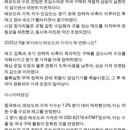
레보도파 수요 전망은 조심스러운 약국 구매와 계절적 상승이 실현되
지 않으면서 여전히 미온적이다.
레보도파 가격 지수 민감도는 분기 초에 전략적 비축이 이루어진 후
재고 정리 속도가 빨라지면서 증가하였다.
시장 참가자들은 균형 잡힌 수입량과 규율 있는 매도를 지적하며 변
동성을 제한했고, 동시에 마진은 약간 조정되었다.
2025년 9월 북미에서 레보도파 가격이 왜 변했나요?
재고 감축과 조기 전략적 비축이 즉각적인 구매를 감소시켜 수요를
약화시키고 분기 중 가격을 더욱 압박하였다.
해상 운임 수정과 물류 완화가 도착 비용을 낮추어, 상승 가격 모멘텀
의 감소로 이어졌다.
불확실한 무역 정책과 관세 위협이 앞당기기를 촉발시켰고, 그 후 예
약이 완화되어 가격 조정이 일어났다.
아시아태평양
중국에서, 레보도파 가격 지수는 1.2% 분기 대비 하락했으며, 이는 약
한 수출 수요와 재고를 반영한다.
그 분기 평균 레보도파 가격은 약 USD 62116.67/MT였으며, 이는 수
출 및 국내 구매 활동이 둔화된 것을 반영한다.
레보도파 가격 전망은 운송 비용이 상승하고 생산자들이 생산 일정을