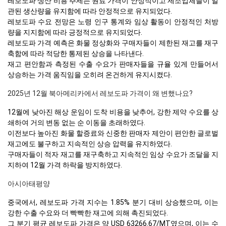
레보도파 생산 비용 추세는 원료 가격이 안정적이고 제조업체들이 일
관된 생산량을 유지함에 따라 안정적으로 유지되었다.
레보도파 수요 전망은 노령 인구 통계와 임상 활동이 안정적인 처방
량을 지지함에 따라 긍정적으로 유지되었다.
레보도파 가격 예측은 화물 정상화와 구매자들이 제한된 재고를 재구
축함에 따라 적당한 통제된 상승을 나타낸다.
재고 편안함과 측정된 수출 수요가 판매자들을 규율 있게 만들어서
상승하는 가격 움직임을 오히려 온건하게 유지시켰다.
2025년 12월 북아메리카에서 레보도파 가격이 왜 변했나요?
12월에 낮아진 해상 운임이 도착 비용을 낮추어, 강한 제약 수요를 상
쇄하여 거의 변동 없는 순 이동을 초래하였다.
이전보다 높아진 화물 할증료와 신중한 판매자 제안이 편안한 글로벌
재고에도 불구하고 지속적인 상승 압력을 유지하였다.
구매자들이 적자 재고를 재구축하고 지속적인 임상 수요가 조달을 지
지하여 12월 가격 하락을 방지하였다.
아시아태평양
중국에서, 레보도파 가격 지수는 1.85% 분기 대비 상승했으며, 이는
강한 수출 수요와 더 빡빡한 재고에 의해 촉진되었다.
그 분기 평균 레보도파 가격은 약 USD 63266.67/MT였으며, 이는 수