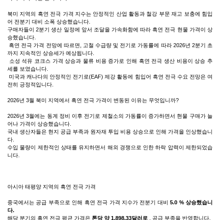
북미 지역의 흑연 전극 가격 지수는 안정적인 산업 활동과 철강 부문 재고 보충에 힘입
어 전분기 대비 소폭 상승했습니다.
구매자들이 2분기 생산 일정에 앞서 조달을 가속화함에 따라 흑연 전극 현물 가격이 상
승했습니다.
흑연 전극 가격 전망에 따르면, 고철 수급량 및 전기로 가동률에 따라 2026년 2분기 초
까지 지속적인 상승세가 예상됩니다.
소성 석유 코크스 가격 상승과 물류 비용 증가로 인해 흑연 전극 생산 비용이 상승 추
세를 보였습니다.
미국과 캐나다의 안정적인 전기로(EAF) 제강 활동에 힘입어 흑연 전극 수요 전망은 여
전히 ​​긍정적입니다.
2026년 3월 북미 지역에서 흑연 전극 가격이 변동된 이유는 무엇입니까?
2026년 3월에는 동계 정비 이후 전기로 제철소의 가동률이 증가하면서 현물 구매가 늘
어나 가격이 상승했습니다.
국내 생산자들은 현지 공급 부족과 원자재 투입 비용 상승으로 인해 가격을 인상했습니
다.
수입 물량이 제한적인 상태를 유지하면서 해외 경쟁으로 인한 하락 압력이 제한되었습
니다.
아시아 태평양 지역의 흑연 전극 가격
중국에서는 공급 부족으로 인해 흑연 전극 가격 지수가
전분기 대비
5.0 % 상승했습니
다.
해당 분기의 흑연 전극 평균 가격은
톤당 약 1,898.33달러로
, 공급 부족을 반영합니다.