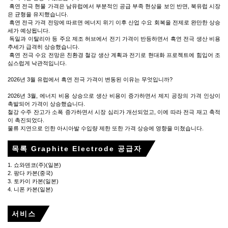
흑연 전극 현물 가격은 남유럽에서 부분적인 공급 부족 현상을 보인 반면, 북유럽 시장
은 균형을 유지했습니다.
흑연 전극 가격 전망에 따르면 에너지 위기 이후 산업 수요 회복을 전제로 완만한 상승
세가 예상됩니다.
독일과 이탈리아 등 주요 제조 허브에서 전기 가격이 반등하면서 흑연 전극 생산 비용
추세가 급격히 상승했습니다.
흑연 전극 수요 전망은 친환경 철강 생산 계획과 전기로 현대화 프로젝트에 힘입어 조
심스럽게 낙관적입니다.
2026년 3월 유럽에서 흑연 전극 가격이 변동된 이유는 무엇입니까?
2026년 3월, 에너지 비용 상승으로 생산 비용이 증가하면서 제지 공장의 가격 인상이
촉발되어 가격이 상승했습니다.
철강 수주 잔고가 소폭 증가하면서 시장 심리가 개선되었고, 이에 따라 전극 재고 축적
이 촉진되었다.
물류 지연으로 인한 아시아발 수입량 제한 또한 가격 상승에 영향을 미쳤습니다.
목록 Graphite Electrode 공급자
1. 쇼와덴코(주)(일본)
2. 팡다 카본(중국)
3. 토카이 카본(일본)
4. 니폰 카본(일본)
서비스