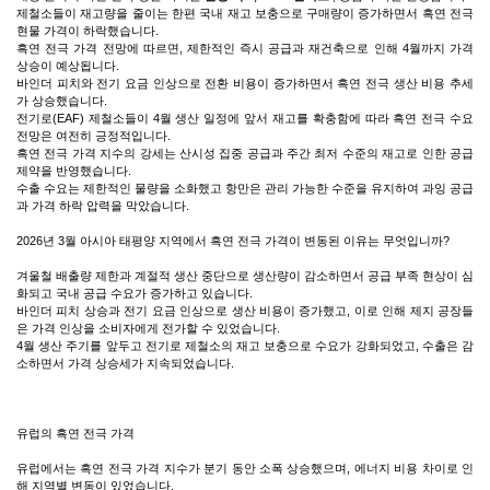
제철소들이 재고량을 줄이는 한편 국내 재고 보충으로 구매량이 증가하면서 흑연 전극
현물 가격이 하락했습니다.
흑연 전극 가격 전망에 따르면, 제한적인 즉시 공급과 재건축으로 인해 4월까지 가격
상승이 예상됩니다.
바인더 피치와 전기 요금 인상으로 전환 비용이 증가하면서 흑연 전극 생산 비용 추세
가 상승했습니다.
전기로(EAF) 제철소들이 4월 생산 일정에 앞서 재고를 확충함에 따라 흑연 전극 수요
전망은 여전히 ​​긍정적입니다.
흑연 전극 가격 지수의 강세는 산시성 집중 공급과 주간 최저 수준의 재고로 인한 공급
제약을 반영했습니다.
수출 수요는 제한적인 물량을 소화했고 항만은 관리 가능한 수준을 유지하여 과잉 공급
과 가격 하락 압력을 막았습니다.
2026년 3월 아시아 태평양 지역에서 흑연 전극 가격이 변동된 이유는 무엇입니까?
겨울철 배출량 제한과 계절적 생산 중단으로 생산량이 감소하면서 공급 부족 현상이 심
화되고 국내 공급 수요가 증가하고 있습니다.
바인더 피치 상승과 전기 요금 인상으로 생산 비용이 증가했고, 이로 인해 제지 공장들
은 가격 인상을 소비자에게 전가할 수 있었습니다.
4월 생산 주기를 앞두고 전기로 제철소의 재고 보충으로 수요가 강화되었고, 수출은 감
소하면서 가격 상승세가 지속되었습니다.
유럽의 흑연 전극 가격
유럽에서는 흑연 전극 가격 지수가 분기 동안 소폭 상승했으며, 에너지 비용 차이로 인
해 지역별 변동이 있었습니다.