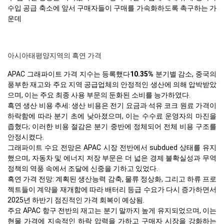
수입 공급 축소에 앞서 구매자들이 구매를 가속화하도록 촉구하는 가
운데
아시아태평양지역의 흑연 가격
APAC 그래파이트 가격 지수는 등록했다
10.35%
분기별 감소, 중국의
풍부한 재고와 주요 지역 공급업체의 안정적인 생산에 의해 압박받았
으며, 이는 주요 최종 사용 부문의 둔화된 소비를 능가하였다.
흑연 생산 비용 추세: 생산 비용은 전기 요금과 석유 코크 원료 가격이
하락함에 따라 분기 초에 낮아졌으며, 이는 수수료 운영자의 마진을
좁혔다; 이러한 비용 절감은 분기 중반에 정체되어 전체 비용 구조를
안정시켰다.
그래파이트 수요 전망은 APAC 시장 전반에서 subdued 상태를 유지
했으며, 자동차 및 에너지 저장 부문은 더 넓은 경제 불확실성과 무역
정책의 역풍 속에서 조달에 신중을 기하고 있었다.
흑연 가격 전망: 계획된 생산능력 감축, 물류 정상화, 그리고 하류 프로
젝트들이 계약을 재개함에 따라 배터리 등급 수요가 다시 증가하면서
2025년 하반기 점진적인 가격 회복이 예상됨.
주요 APAC 항구 전반의 재고는 분기 말까지 높게 유지되었으며, 이는
현물 가격에 지속적인 하락 압력을 가하고 구매자 시장을 강화하는