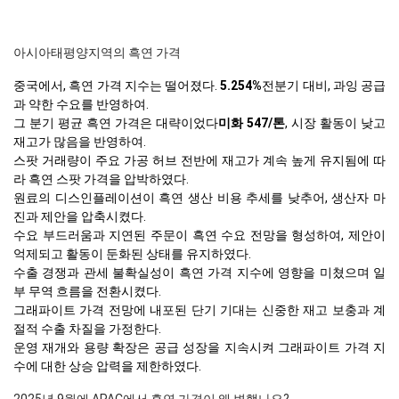
아시아태평양지역의 흑연 가격
중국에서, 흑연 가격 지수는 떨어졌다.
5.254%
전분기 대비, 과잉 공급
과 약한 수요를 반영하여.
그 분기 평균 흑연 가격은 대략이었다
미화 547/톤
, 시장 활동이 낮고
재고가 많음을 반영하여.
스팟 거래량이 주요 가공 허브 전반에 재고가 계속 높게 유지됨에 따
라 흑연 스팟 가격을 압박하였다.
원료의 디스인플레이션이 흑연 생산 비용 추세를 낮추어, 생산자 마
진과 제안을 압축시켰다.
수요 부드러움과 지연된 주문이 흑연 수요 전망을 형성하여, 제안이
억제되고 활동이 둔화된 상태를 유지하였다.
수출 경쟁과 관세 불확실성이 흑연 가격 지수에 영향을 미쳤으며 일
부 무역 흐름을 전환시켰다.
그래파이트 가격 전망에 내포된 단기 기대는 신중한 재고 보충과 계
절적 수출 차질을 가정한다.
운영 재개와 용량 확장은 공급 성장을 지속시켜 그래파이트 가격 지
수에 대한 상승 압력을 제한하였다.
2025년 9월에 APAC에서 흑연 가격이 왜 변했나요?