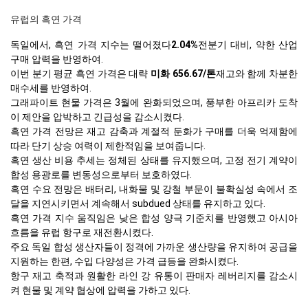
유럽의 흑연 가격
독일에서, 흑연 가격 지수는 떨어졌다
2.04%
전분기 대비, 약한 산업
구매 압력을 반영하여.
이번 분기 평균 흑연 가격은 대략
미화 656.67/톤
재고와 함께 차분한
매수세를 반영하여.
그래파이트 현물 가격은 3월에 완화되었으며, 풍부한 아프리카 도착
이 제안을 압박하고 긴급성을 감소시켰다.
흑연 가격 전망은 재고 감축과 계절적 둔화가 구매를 더욱 억제함에
따라 단기 상승 여력이 제한적임을 보여줍니다.
흑연 생산 비용 추세는 정체된 상태를 유지했으며, 고정 전기 계약이
합성 용광로를 변동성으로부터 보호하였다.
흑연 수요 전망은 배터리, 내화물 및 강철 부문이 불확실성 속에서 조
달을 지연시키면서 계속해서 subdued 상태를 유지하고 있다.
흑연 가격 지수 움직임은 낮은 합성 양극 기준치를 반영했고 아시아
흐름을 유럽 항구로 재전환시켰다.
주요 독일 합성 생산자들이 정격에 가까운 생산량을 유지하여 공급을
지원하는 한편, 수입 다양성은 가격 급등을 완화시켰다.
항구 재고 축적과 원활한 라인 강 유통이 판매자 레버리지를 감소시
켜 현물 및 계약 협상에 압력을 가하고 있다.