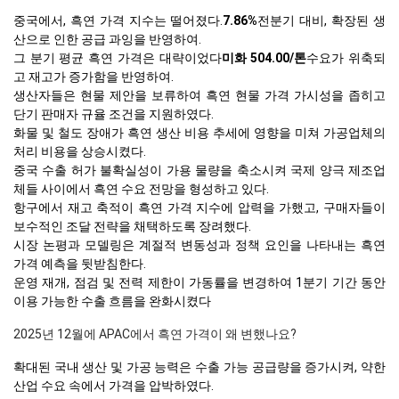
중국에서, 흑연 가격 지수는 떨어졌다.
7.86%
전분기 대비, 확장된 생
산으로 인한 공급 과잉을 반영하여.
그 분기 평균 흑연 가격은 대략이었다
미화 504.00/톤
수요가 위축되
고 재고가 증가함을 반영하여.
생산자들은 현물 제안을 보류하여 흑연 현물 가격 가시성을 좁히고
단기 판매자 규율 조건을 지원하였다.
화물 및 철도 장애가 흑연 생산 비용 추세에 영향을 미쳐 가공업체의
처리 비용을 상승시켰다.
중국 수출 허가 불확실성이 가용 물량을 축소시켜 국제 양극 제조업
체들 사이에서 흑연 수요 전망을 형성하고 있다.
항구에서 재고 축적이 흑연 가격 지수에 압력을 가했고, 구매자들이
보수적인 조달 전략을 채택하도록 장려했다.
시장 논평과 모델링은 계절적 변동성과 정책 요인을 나타내는 흑연
가격 예측을 뒷받침한다.
운영 재개, 점검 및 전력 제한이 가동률을 변경하여 1분기 기간 동안
이용 가능한 수출 흐름을 완화시켰다
2025년 12월에 APAC에서 흑연 가격이 왜 변했나요?
확대된 국내 생산 및 가공 능력은 수출 가능 공급량을 증가시켜, 약한
산업 수요 속에서 가격을 압박하였다.