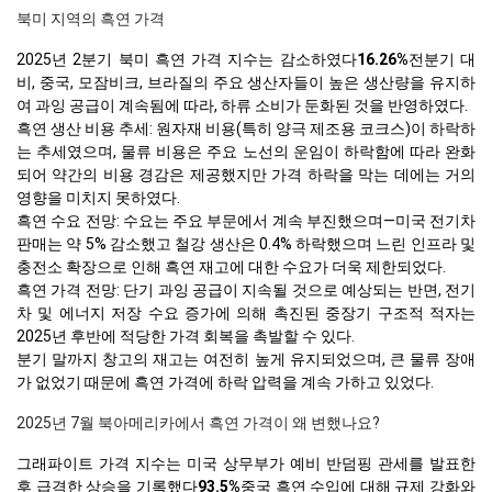
북미 지역의 흑연 가격
2025년 2분기 북미 흑연 가격 지수는 감소하였다
16.26%
전분기 대
비, 중국, 모잠비크, 브라질의 주요 생산자들이 높은 생산량을 유지하
여 과잉 공급이 계속됨에 따라, 하류 소비가 둔화된 것을 반영하였다.
흑연 생산 비용 추세: 원자재 비용(특히 양극 제조용 코크스)이 하락하
는 추세였으며, 물류 비용은 주요 노선의 운임이 하락함에 따라 완화
되어 약간의 비용 경감은 제공했지만 가격 하락을 막는 데에는 거의
영향을 미치지 못하였다.
흑연 수요 전망: 수요는 주요 부문에서 계속 부진했으며—미국 전기차
판매는 약 5% 감소했고 철강 생산은 0.4% 하락했으며 느린 인프라 및
충전소 확장으로 인해 흑연 재고에 대한 수요가 더욱 제한되었다.
흑연 가격 전망: 단기 과잉 공급이 지속될 것으로 예상되는 반면, 전기
차 및 에너지 저장 수요 증가에 의해 촉진된 중장기 구조적 적자는
2025년 후반에 적당한 가격 회복을 촉발할 수 있다.
분기 말까지 창고의 재고는 여전히 높게 유지되었으며, 큰 물류 장애
가 없었기 때문에 흑연 가격에 하락 압력을 계속 가하고 있었다.
2025년 7월 북아메리카에서 흑연 가격이 왜 변했나요?
그래파이트 가격 지수는 미국 상무부가 예비 반덤핑 관세를 발표한
후 급격한 상승을 기록했다
93.5%
중국 흑연 수입에 대해 규제 강화와