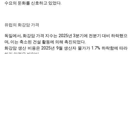
수요의 둔화를 신호하고 있었다.
유럽의 화강암 가격
독일에서, 화강암 가격 지수는 2025년 3분기에 전분기 대비 하락했으
며, 이는 축소된 건설 활동에 의해 촉진되었다.
화강암 생산 비용은 2025년 9월 생산자 물가가 1.7% 하락함에 따라
하락 압력을 받았다.
2025년 3분기 건설 축소와 민간 소비 감소로 인해 화강암 수요 전망
은 여전히 약세를 유지하였다.
독일의 제조업 지수는 2025년 3분기에 위축되고 있었으며, 이는 화강
암에 대한 산업 투자 감소를 시사한다.
산업생산은 2025년 9월에 1.0% 감소하여 화강암과 같은 건축자재에
대한 수요를 둔화시켰다.
유럽 천연가스 현물 가격은 2025년 3분기에 완화되어 에너지 집약적
인 화강암 가공에 일부 완화를 제공하였다.
소매 판매는 2025년 9월에 0.2% 상승했으며, 전반적인 약세 속에서
주거용 화강암 수요를 미미하게 지지하였다.
실업률은 2025년 9월에 6.3%로 안정적으로 유지되었으며, 이는 소비
자 신뢰와 지출에 영향을 미쳤다.