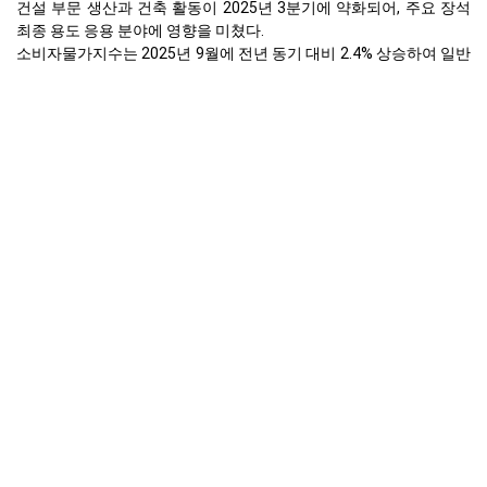
건설 부문 생산과 건축 활동이 2025년 3분기에 약화되어, 주요 장석
최종 용도 응용 분야에 영향을 미쳤다.
소비자물가지수는 2025년 9월에 전년 동기 대비 2.4% 상승하여 일반
인플레이션과 더 높은 운영 비용을 나타내고 있다.
독일 수출은 2025년 8월에 약화되었고; 소매 판매는 2025년 9월에 전
년 동기 대비 0.2% 증가하였다.
실업률은 2025년 9월에 6.3%였으며, 2025년 3분기에는 소비자 신뢰
가 안정되고 있었다.
2025년 9월 유럽에서 플레드스파의 가격이 왜 변했나요?
약화된 산업생산, 2025년 9월 1.0% 하락, Feldspar 수요를 크게 저하
시켰다.
2025년 3분기 산업용 전기 및 천연가스 가격 상승은 생산 비용에 상
승 압력을 가하였다.
2025년 3분기 계약제조지수는 산업 활동 감소를 신호했으며, 이는 장
석 소비에 영향을 미쳤다.
목록 Feldspar 공급자
1. Imerys (프랑스)
2. 시벨코 (벨기에)