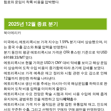
험료와 운임이 착륙 비용을 압박했다.
2025년 12월 종료 분기
북아메리카
미국에서, 에토리콕시브 가격 지수는 1.59% 분기 대비 상승했으며, 이
는 중국 수출 감소와 화물 압력을 반영한다.
분기 동안의 평균 에토리콕시브 가격은 CFR 휴스턴 기준으로 약 USD
69188.33/MT였다.
에토리콕시브 현물 가격은 USD가 CNY 대비 약세를 보이고 해상 운임
이 상승하여 도착 수입 비용이 증가함에 따라 초기에 강세를 보였다.
에토리콕시브 가격 예측은 재고 정리와 시험 관련 수요 감소로 인해
12월까지 완만한 하락을 나타낸다.
에토리콕시브 생산 비용 추세는 아시아-미국 해상운임률 하락으로 완
화되어 도착 비용 압력을 미미하게 줄였다.
에토리콕시브 수요 전망은 학술 시험과 자비 사용 수입에 의해 좁게
유지되며, 광범위한 것을 제한하고 있다
제약
흡수.
에토리콕시브 가격 지수 움직임은 균형 잡힌 유통업체 재고, 인도에
서의 꾸준한 수출, 그리고 선택적인 구매자 구매 패턴을 반영하였다.