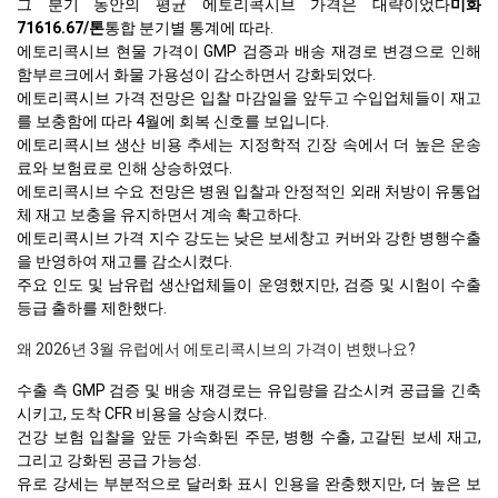
그 분기 동안의 평균 에토리콕시브 가격은 대략이었다
미화
71616.67/톤
통합 분기별 통계에 따라.
에토리콕시브 현물 가격이 GMP 검증과 배송 재경로 변경으로 인해
함부르크에서 화물 가용성이 감소하면서 강화되었다.
에토리콕시브 가격 전망은 입찰 마감일을 앞두고 수입업체들이 재고
를 보충함에 따라 4월에 회복 신호를 보입니다.
에토리콕시브 생산 비용 추세는 지정학적 긴장 속에서 더 높은 운송
료와 보험료로 인해 상승하였다.
에토리콕시브 수요 전망은 병원 입찰과 안정적인 외래 처방이 유통업
체 재고 보충을 유지하면서 계속 확고하다.
에토리콕시브 가격 지수 강도는 낮은 보세창고 커버와 강한 병행수출
을 반영하여 재고를 감소시켰다.
주요 인도 및 남유럽 생산업체들이 운영했지만, 검증 및 시험이 수출
등급 출하를 제한했다.
왜 2026년 3월 유럽에서 에토리콕시브의 가격이 변했나요?
수출 측 GMP 검증 및 배송 재경로는 유입량을 감소시켜 공급을 긴축
시키고, 도착 CFR 비용을 상승시켰다.
건강 보험 입찰을 앞둔 가속화된 주문, 병행 수출, 고갈된 보세 재고,
그리고 강화된 공급 가능성.
유로 강세는 부분적으로 달러화 표시 인용을 완충했지만, 더 높은 보