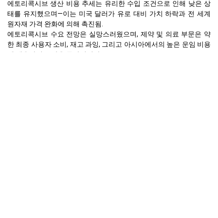
에토리콕시브 생산 비용 추세는 유리한 수입 조건으로 인해 낮은 상
태를 유지했으며—이는 미국 달러가 유로 대비 가치 하락과 전 세계
원자재 가격 완화에 의해 촉진됨.
에토리콕시브 수요 전망은 실망스러웠으며, 제약 및 의료 부문은 약
한 최종 사용자 소비, 재고 과잉, 그리고 아시아에서의 높은 운임 비용
에 대응하여 조달을 둔화시켰다.
2025년 7월에 가격이 왜 변했나요? 2025년 7월에 가격이 더 하락했
는데, 이는 구매자 저항이 강화되고, 재고 정리가 계속되었으며, 부진
한 하류 수요가 가용 재고를 흡수하지 못했기 때문입니다.
아시아태평양
2025년 7월 아시아 태평양 지역의 물가 지수는 계속해서 하락하는 추
세를 보였으며, 이는 중국의 수출 시장에서 에토리콕시브 가격이 네
달 연속 하락한 것을 기록하였다.
에토리콕시브(USP) FOB 상하이의 에토리콕시브 스팟 가격은 7월에
USD 70,800로 하락했으며, 이는 지속된 약세 기초 여건 속에서 6월
수준보다 감소한 것이다.
2025년 3분기 가격 전망은 APAC 지역에서 전반적으로 약한 가격 환
경을 나타내며, 지속적인 재고 과잉과 취약한 수출 수요로 인해 추가
하락 위험이 예상됩니다.
에토리콕시브 생산 비용 추세는 공급자에게 유리하게 유지되었으며,