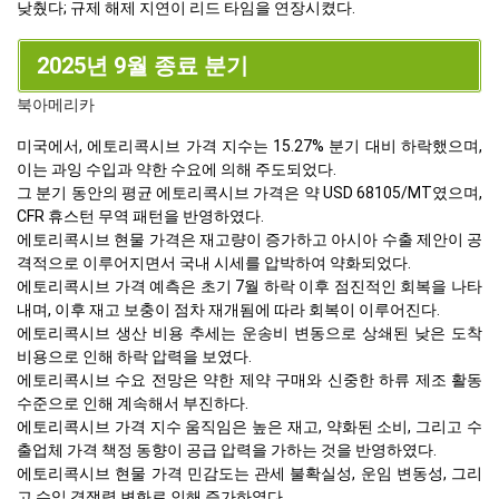
낮췄다; 규제 해제 지연이 리드 타임을 연장시켰다.
2025년 9월 종료 분기
북아메리카
미국에서, 에토리콕시브 가격 지수는 15.27% 분기 대비 하락했으며,
이는 과잉 수입과 약한 수요에 의해 주도되었다.
그 분기 동안의 평균 에토리콕시브 가격은 약 USD 68105/MT였으며,
CFR 휴스턴 무역 패턴을 반영하였다.
에토리콕시브 현물 가격은 재고량이 증가하고 아시아 수출 제안이 공
격적으로 이루어지면서 국내 시세를 압박하여 약화되었다.
에토리콕시브 가격 예측은 초기 7월 하락 이후 점진적인 회복을 나타
내며, 이후 재고 보충이 점차 재개됨에 따라 회복이 이루어진다.
에토리콕시브 생산 비용 추세는 운송비 변동으로 상쇄된 낮은 도착
비용으로 인해 하락 압력을 보였다.
에토리콕시브 수요 전망은 약한 제약 구매와 신중한 하류 제조 활동
수준으로 인해 계속해서 부진하다.
에토리콕시브 가격 지수 움직임은 높은 재고, 약화된 소비, 그리고 수
출업체 가격 책정 동향이 공급 압력을 가하는 것을 반영하였다.
에토리콕시브 현물 가격 민감도는 관세 불확실성, 운임 변동성, 그리
고 수입 경쟁력 변화로 인해 증가하였다.