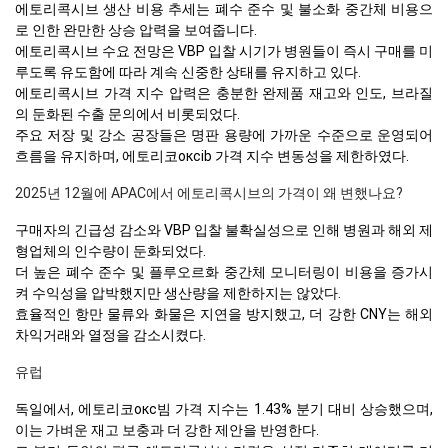
에토리콕시브 생산 비용 추세는 폐수 준수 및 불소화 중간체 비용으
로 인한 완만한 상승 압력을 보여줍니다.
에토리콕시브 수요 전망은 VBP 입찰 시기가 병원들이 즉시 구매를 미
루도록 유도함에 따라 계속 신중한 상태를 유지하고 있다.
에토리콕시브 가격 지수 압력은 충분한 완제품 재고와 인도, 브라질
의 둔화된 수출 문의에서 비롯되었다.
주요 저장 및 강소 공장들은 명판 용량에 가까운 수준으로 운영되어
흐름을 유지하며, 에토리코оксib 가격 지수 변동성을 제한하였다.
2025년 12월에 APAC에서 에토리콕시브의 가격이 왜 변했나요?
구매자의 긴급성 감소와 VBP 입찰 불확실성으로 인해 병원과 해외 제
형업체의 인수량이 둔화되었다.
더 높은 폐수 준수 및 플루오르화 중간체 모니터링이 비용을 증가시
켜 수익성을 압박했지만 생산량을 제한하지는 않았다.
효율적인 항만 물류와 화물은 지연을 방지했고, 더 강한 CNY는 해외
차익거래와 열정을 감소시켰다.
유럽
독일에서, 에토리코окс빔 가격 지수는 1.43% 분기 대비 상승했으며,
이는 가벼운 재고 보충과 더 강한 제안을 반영한다.