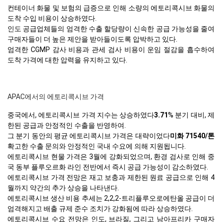
컨테이너 화물 및 보험의 급증으로 인해 소량의 에토리콕시브 화물의
도착 수입 비용이 상승하였다.
인도 공급업체들의 엄격한 수출 할당량이 신속한 공급 가능성을 줄여
구매자들이 더 높은 제안을 받아들이도록 압박하고 있다.
엄격한 CGMP 감사 비용과 관세 검사 비용이 운임 절감을 흡수하여
도착 가격에 대한 압력을 유지하고 있다.
APAC에서의 에토리콕시브 가격
중국에서, 에토리콕시브 가격 지수는 상승하였다
3.71
% 분기 대비, 제
한된 공급과 안정적인 수출을 반영하여.
그 분기 동안의 평균 에토리콕시브 가격은 대략이었다
미화 71540/톤
확고한 수출 문의와 안정적인 국내 수요에 의해 지원됩니다.
에토리콕시브 현물 가격은 3월에 강화되었으며, 환경 검사로 인해 중
국 동부 플루오르화 라인 전반에서 즉시 공급 가능성이 감소하였다.
에토리콕시브 가격 전망은 재고 보충과 제한된 원료 공급으로 인해 4
월까지 약간의 추가 상승을 나타낸다.
에토리콕시브 생산 비용 추세는 2,2,2-트리플루오로에탄올 공급이 더
엄격해지고 배출 규제 준수 조치가 강화됨에 따라 상승하였다.
에토리콕시브 수요 전망은 인도, 브라질, 그리고 남아프리카 구매자