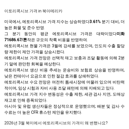
이토리콕시브 가격 in 북아메리카
미국에서, 에토리콕시브 가격 지수는 상승하였다
3.61
% 분기 대비, 더
높은 화물 및 준수 반영.
그 분기 동안의 평균 에토리콕시브 가격은 대략이었다
미화
71686.67/톤
작은 규모의 착륙 비용을 반영하여.
에토리콕시브 현물 가격은 3월에 강세를 보였으며, 인도의 수출 할당
량 제한이 제안 가격을 상승시켰다.
에토리콕시브 가격 전망은 선택적 재고 보충과 조달 활동에 의해 2분
기 말에 완만한 회복을 예상한다.
에토리콕시브 생산 비용 추세는 운송비와 보험료 상승을 반영하여,
낮은 컨테이너 요금으로 인한 절감 효과를 상쇄하였다.
에토리콕시브 수요 전망은 여전히 틈새시장에 머물러 있으며 비탄력
적이며, 임상 시험과 자비 사용 조달 패턴에 의해 지배되고 있다.
에토리콕시브 가격 지수 변동성은 수출 제한, 세관 검사 지연, 도매상
재고로 인해 증폭되었다.
아시아 및 유럽 생산자들은 정상적으로 운영했으며; 배분 및 감사 수
수료는 더 높은 CFR 휴스턴 제안을 유지했다.
2026년 3월 북미에서 에토리콕시브의 가격이 왜 변했나요?