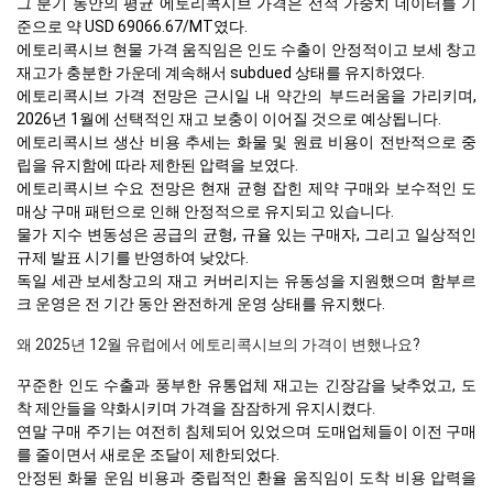
그 분기 동안의 평균 에토리콕시브 가격은 선적 가중치 데이터를 기
준으로 약 USD 69066.67/MT였다.
에토리콕시브 현물 가격 움직임은 인도 수출이 안정적이고 보세 창고
재고가 충분한 가운데 계속해서 subdued 상태를 유지하였다.
에토리콕시브 가격 전망은 근시일 내 약간의 부드러움을 가리키며,
2026년 1월에 선택적인 재고 보충이 이어질 것으로 예상됩니다.
에토리콕시브 생산 비용 추세는 화물 및 원료 비용이 전반적으로 중
립을 유지함에 따라 제한된 압력을 보였다.
에토리콕시브 수요 전망은 현재 균형 잡힌 제약 구매와 보수적인 도
매상 구매 패턴으로 인해 안정적으로 유지되고 있습니다.
물가 지수 변동성은 공급의 균형, 규율 있는 구매자, 그리고 일상적인
규제 발표 시기를 반영하여 낮았다.
독일 세관 보세창고의 재고 커버리지는 유동성을 지원했으며 함부르
크 운영은 전 기간 동안 완전하게 운영 상태를 유지했다.
왜 2025년 12월 유럽에서 에토리콕시브의 가격이 변했나요?
꾸준한 인도 수출과 풍부한 유통업체 재고는 긴장감을 낮추었고, 도
착 제안들을 약화시키며 가격을 잠잠하게 유지시켰다.
연말 구매 주기는 여전히 침체되어 있었으며 도매업체들이 이전 구매
를 줄이면서 새로운 조달이 제한되었다.
안정된 화물 운임 비용과 중립적인 환율 움직임이 도착 비용 압력을