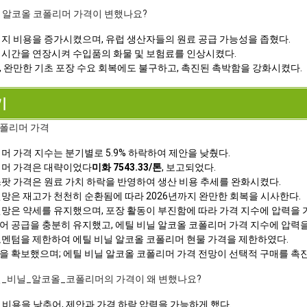
비닐 알코올 코폴리머 가격이 변했나요?
너지 비용을 증가시켰으며, 유럽 생산자들의 원료 공급 가능성을 좁혔다.
 시간을 연장시켜 수입품의 화물 및 보험료를 인상시켰다.
, 완만한 기초 포장 수요 회복에도 불구하고, 촉진된 촉박함을 강화시켰다.
기
코폴리머 가격
머 가격 지수는 분기별로 5.9% 하락하여 제안을 낮췄다.
리머 가격은 대략이었다
미화 7543.33/톤
, 보고되었다.
스팟 가격은 원료 가치 하락을 반영하여 생산 비용 추세를 완화시켰다.
망은 재고가 천천히 순환됨에 따라 2026년까지 완만한 회복을 시사한다.
전망은 약세를 유지했으며, 포장 활동이 부진함에 따라 가격 지수에 압력을 
어 공급을 충분히 유지했고, 에틸 비닐 알코올 코폴리머 가격 지수에 압력을
모멘텀을 제한하여 에틸 비닐 알코올 코폴리머 현물 가격을 제한하였다.
을 확보했으며; 에틸 비닐 알코올 코폴리머 가격 전망이 선택적 구매를 촉
에틸_비닐_알코올_코폴리머의 가격이 왜 변했나요?
 비용을 낮추어, 제안과 가격 하락 압력을 가능하게 했다.