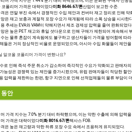
리머 가격 지수는 1.44% 분기 대비 하락했으며, 이는 둔화된 구매자 신중
올 코폴리머 가격은 대략이었다
미화 8646.67/톤
산업이 보고한 수준.
가격은 연말 부진 속에서 경쟁적인 수입 제안과 컨버터 재고 정리로 인해 약
전망은 재고 보충과 계절적 포장 수요가 재개됨에 따라 소폭 상승을 시사한다
용 추세는 EVA와 VAM이 약해지면서 제조 경제성 압력을 줄여 완화되었다
전망은 높은 PET 재고와 휴일 셧다운으로 인해 구매가 제한되어 계속해서 
지수는 물류 혼잡이 계속됨에도 불구하고 생산자들이 가격을 방어함에 따라
체들은 거의 정상적인 비율로 운영되었으며, 아시아 수입 화물들이 제안을 
 비닐 알코올 코폴리머 가격이 변했나요?
수로 인해 즉석 주문 취소가 감소하여 즉각적인 수요가 약화되고 판매자의
가능성은 경쟁력 있는 제안을 증가시켰으며, 유럽 판매자들이 적당한 할인
비용 압력을 제한하는 한편, 항구 지연으로 인해 선적업체들의 물류 부담이 
기 동안
머 가격 지수는 7.0% 분기 대비 하락했으며, 이는 약한 수출에 의해 압력을
리머 가격은 대략이었다
미화 8016.67/톤
텍사스 FOB.
가격은 높은 재고량과 약한 하류 포장 수요 속에서 조용하게 유지되었다.