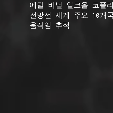
에틸 비닐 알코올 코폴리
전망전 세계 주요 10개국
움직임 추적