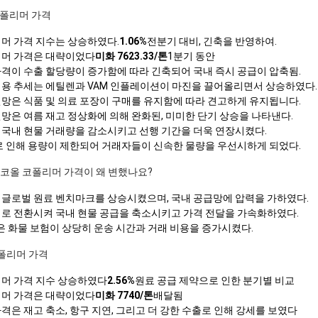
코폴리머 가격
리머 가격 지수는 상승하였다.
1.06%
전분기 대비, 긴축을 반영하여.
리머 가격은 대략이었다
미화 7623.33/톤
1분기 동안
가격이 수출 할당량이 증가함에 따라 긴축되어 국내 즉시 공급이 압축됨.
비용 추세는 에틸렌과 VAM 인플레이션이 마진을 끌어올리면서 상승하였다.
전망은 식품 및 의료 포장이 구매를 유지함에 따라 견고하게 유지됩니다.
망은 여름 재고 정상화에 의해 완화된, 미미한 단기 상승을 나타낸다.
 국내 현물 거래량을 감소시키고 선행 기간을 더욱 연장시켰다.
애로 인해 용량이 제한되어 거래자들이 신속한 물량을 우선시하게 되었다.
 알코올 코폴리머 가격이 왜 변했나요?
 글로벌 원료 벤치마크를 상승시켰으며, 국내 공급망에 압력을 가하였다.
외로 전환시켜 국내 현물 공급을 축소시키고 가격 전달을 가속화하였다.
높은 화물 보험이 상당히 운송 시간과 거래 비용을 증가시켰다.
코폴리머 가격
리머 가격 지수 상승하였다
2.56%
원료 공급 제약으로 인한 분기별 비교
리머 가격은 대략이었다
미화 7740/톤
배달됨
격은 재고 축소, 항구 지연, 그리고 더 강한 수출로 인해 강세를 보였다