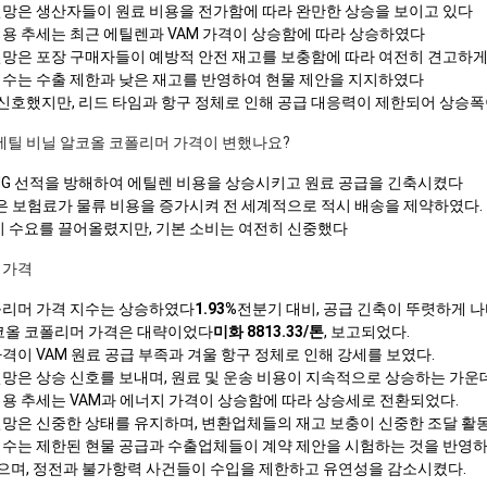
전망은 생산자들이 원료 비용을 전가함에 따라 완만한 상승을 보이고 있다
비용 추세는 최근 에틸렌과 VAM 가격이 상승함에 따라 상승하였다
전망은 포장 구매자들이 예방적 안전 재고를 보충함에 따라 여전히 견고하
지수는 수출 제한과 낮은 재고를 반영하여 현물 제안을 지지하였다
호했지만, 리드 타임과 항구 정체로 인해 공급 대응력이 제한되어 상승
서 에틸 비닐 알코올 코폴리머 가격이 변했나요?
NG 선적을 방해하여 에틸렌 비용을 상승시키고 원료 공급을 긴축시켰다
높은 보험료가 물류 비용을 증가시켜 전 세계적으로 적시 배송을 제약하였다.
충이 수요를 끌어올렸지만, 기본 소비는 여전히 신중했다
 가격
폴리머 가격 지수는 상승하였다
1.93%
전분기 대비, 공급 긴축이 뚜렷하게 나
알코올 코폴리머 가격은 대략이었다
미화 8813.33/톤
, 보고되었다.
격이 VAM 원료 공급 부족과 겨울 항구 정체로 인해 강세를 보였다.
망은 상승 신호를 보내며, 원료 및 운송 비용이 지속적으로 상승하는 가운
비용 추세는 VAM과 에너지 가격이 상승함에 따라 상승세로 전환되었다.
전망은 신중한 상태를 유지하며, 변환업체들의 재고 보충이 신중한 조달 활
지수는 제한된 현물 공급과 수출업체들이 계약 제안을 시험하는 것을 반영하
며, 정전과 불가항력 사건들이 수입을 제한하고 유연성을 감소시켰다.