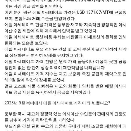
미국에서, 에틸 아세테이트 가격 지수는 8.76% 분기 대비 하락했으며,
이는 과잉 공급 압력을 반영한다.
이번 분기 평균 에틸 아세테이트 가격은 USD 1371.67/MT에 근접했
으며, 혼합 FOB 거래 수준을 반영하였다.
에틸 아세테이트 현물 가격은 풍부한 재고와 지속적인 경쟁적인 아시
아산 수입 제안에 의해 계속해서 압박을 받고 있었다.
에틸 아세테이트 생산 비용 추세는 메탄올과 아세트산의 완화로 인해
완화되는 모습을 보였다.
에틸 아세테이트 수요 전망은 건설 및 코팅 부진이 포장 안정성 제약
을 상쇄하면서 여전히 약세를 유지하고 있다.
에틸 아세테이트 가격 전망은 원료 가격 급등이나 예상치 못한 공장
정전이 없는 한 단기 상승 여력이 제한적임을 나타냅니다.
에틸 아세테이트 가격 지수는 재고 보충과 촉진 공급의 제약으로 인
해 9월 말에 약간의 강세를 보였다.
걸프 코스트 식물 신뢰성은 재고와 화물에 영향을 받은 에틸 아세테
이트 공급 제안을 유지하면서 공급을 지속하였다.
2025년 9월 북미에서 에틸 아세테이트 가격이 왜 변했나요?
풍부한 국내 재고와 경쟁력 있는 아시아산 수입품이 판매자의 긴장도
를 낮추어 가격에 하락 압력을 가하였다.
부드러운 건설 관련 수요와 신중한 구매가 대량 조달을 제한하여 에