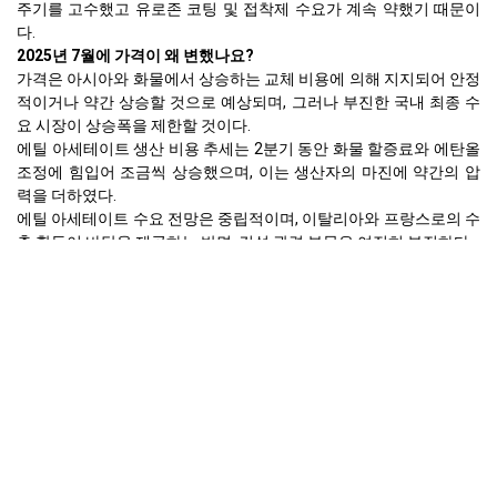
주기를 고수했고 유로존 코팅 및 접착제 수요가 계속 약했기 때문이
다.
2025년 7월에 가격이 왜 변했나요?
가격은 아시아와 화물에서 상승하는 교체 비용에 의해 지지되어 안정
적이거나 약간 상승할 것으로 예상되며, 그러나 부진한 국내 최종 수
요 시장이 상승폭을 제한할 것이다.
에틸 아세테이트 생산 비용 추세는 2분기 동안 화물 할증료와 에탄올
조정에 힘입어 조금씩 상승했으며, 이는 생산자의 마진에 약간의 압
력을 더하였다.
에틸 아세테이트 수요 전망은 중립적이며, 이탈리아와 프랑스로의 수
출 활동이 바닥을 제공하는 반면, 건설 관련 부문은 여전히 부진하다.
아시아-태평양 (중국)
에틸 아세테이트 가격 지수는 2025년 2분기 FOB 칭다오 기준 USD
926/MT로 평균화되었으며, 인도와 동남아시아의 수출 수요 약화와
국내 도료 산업 활동 침체로 인해 현저히 하락하였다.
에틸 아세테이트 현물 가격은 구매자들이 즉각적인 필요에만 구매했
기 때문에 약한 심리를 반영했으며, 생산자들은 재고를 관리하기 위
해 가동률을 줄였다.
2025년 7월에 가격이 왜 변했나요?
가격은 안정되거나 약간 상승할 것으로 예상되며, 이는 인도 및 동남