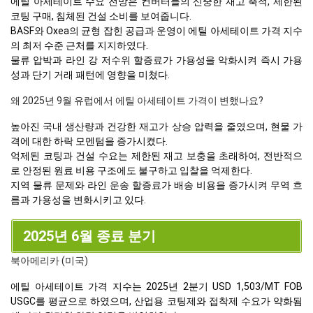
에틸 아세테이트 수요 전망은 컨버터들의 신중한 재고 축적, 제한된
코팅 구매, 침체된 건설 소비를 보여줍니다.
BASF와 Oxea의 균형 잡힌 공급과 운영이 에틸 아세테이트 가격 지수
의 최저 수준 근처를 지지하였다.
물류 압박과 라인 강 저수위 할증료가 가용성을 악화시켜 즉시 가용
성과 단기 거래 패턴에 영향을 미쳤다.
왜 2025년 9월 유럽에서 에틸 아세테이트 가격이 변했나요?
높아진 국내 생산량과 건강한 재고가 상승 압력을 줄였으며, 현물 가
격에 대한 하락 모멘텀을 증가시켰다.
억제된 코팅과 건설 수요는 제한된 재고 보충을 초래하여, 전반적으
로 안정된 원료 비용 구조에도 불구하고 입찰을 억제한다.
지역 물류 문제와 라인 운송 할증료가 배송 비용을 증가시켜 무역 흐
름과 가용성을 변화시키고 있다.
2025년 6월 종료 분기
북아메리카 (미국)
에틸 아세테이트 가격 지수는 2025년 2분기 USD 1,503/MT FOB
USGC를 평균으로 하였으며, 산업용 코팅제와 접착제 수요가 약화됨