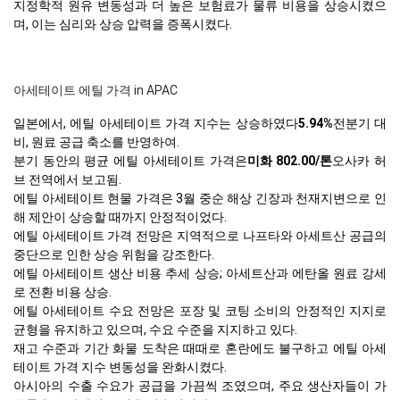
지정학적 원유 변동성과 더 높은 보험료가 물류 비용을 상승시켰으
며, 이는 심리와 상승 압력을 증폭시켰다.
아세테이트 에틸 가격 in APAC
일본에서, 에틸 아세테이트 가격 지수는 상승하였다
5.94%
전분기 대
비, 원료 공급 축소를 반영하여.
분기 동안의 평균 에틸 아세테이트 가격은
미화 802.00/톤
오사카 허
브 전역에서 보고됨.
에틸 아세테이트 현물 가격은 3월 중순 해상 긴장과 천재지변으로 인
해 제안이 상승할 때까지 안정적이었다.
에틸 아세테이트 가격 전망은 지역적으로 나프타와 아세트산 공급의
중단으로 인한 상승 위험을 강조한다.
에틸 아세테이트 생산 비용 추세 상승; 아세트산과 에탄올 원료 강세
로 전환 비용 상승.
에틸 아세테이트 수요 전망은 포장 및 코팅 소비의 안정적인 지지로
균형을 유지하고 있으며, 수요 수준을 지지하고 있다.
재고 수준과 기간 화물 도착은 때때로 혼란에도 불구하고 에틸 아세
테이트 가격 지수 변동성을 완화시켰다.
아시아의 수출 수요가 공급을 가끔씩 조였으며, 주요 생산자들이 가