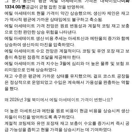
그 분기 동안의 평균 에틸 아세테이트 가격은 대략이었다
미화
1334.00/톤
공급이 균형 잡힌 것을 반영하여.
에틸 아세테이트 현물 가격이 약간 상승했으며; 생산자 제안은 재고
가 역사적 평균에 가까운 상태임에도 불구하고 축소됨.
에틸 아세테이트 가격 전망은 원료 변동성과 계절적 코팅 재고 보충
으로 인한 완만한 상승 위험을 나타낸다.
에틸 아세테이트 생산 비용 추세는 아세트산과 에탄올의 증가와 함께
상승하여 생산자의 마진을 압축하였다.
에틸 아세테이트 수요 전망은 계절적이다; 코팅 및 유연 포장 재고 보
충이 측정된 점증적 조달을 제공해야 한다.
에틸 아세테이트 가격 지수는 3월에 심리와 더 높은 물류 및 보험 프
리미엄으로 인해 상승하였다.
재고 수준은 평균에 가까운 상태를 유지했으며; 걸프 코스트 공장들
은 정상적으로 운영되었고 수입은 계속해서 가용성을 완충하는 역할
을 했다.
왜 2026년 3월 북미에서 에틸 아세테이트 가격이 변했나요?
더 높은 아세트산과 에탄올 원료 비용이 현금 비용을 상승시켜 생산
자들이 마진을 방어하도록 촉구하였다.
계절적 코팅제와 유연 포장재 재고 보충이 수요를 증가시켜 즉시 공
급 가능성을 좁히고 현물 가격을 상승시키는 데 기여하였다.