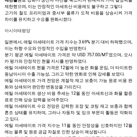
에탄올
원료 강화가 생산자 마진을 축소시켜 판매자의 가격 결정력을
제한했으며, 이는 안정적인 아세트산 비용에도 불구하고 그렇다.
고가의 철도 프리미엄과 중서부 물류가 도착 비용을 상승시켜 가격
차이를 유지하고 수요를 완화시켰다.
아시아태평양
일본에서, 에틸 아세테이트 가격 지수는 3.69% 분기 대비 하락했으며,
이는 하향 수요와 안정적인 수입을 반영한다.
분기 평균 에틸 아세테이트 가격은 약 USD 757.00/MT였으며, 오사
카 평가와 안정적인 현물 지시를 반영하였다.
에틸 아세테이트 현물 가격은 12월에 더 높은 화물 운임, 더 타이트한
동남아시아 수출 가능성, 그리고 약한 엔화로 인해 강세를 보였다.
에틸 아세테이트 가격 전망은 계절적 재고 보충이 가능 원료 비용 완
화와 상쇄되어 완만한 변동성을 가리킨다.
에틸 아세테이트 생산 비용 추세는 12월 동안 아세트산과 화물 할증
료로 인해 상승 압력을 보여주었다.
에틸 아세테이트 수요 전망은 강력한 포장 및 코팅 재고 보충과 함께
혼조 상태를 유지하며, 그러나 자동차 및 잉크 부문의 활동은 약화되
고 있다.
에틸 아세테이트 가격 지수는 11월 동안 안정성을 신호하지만 12월
에는 물류 및 원료 공급 차질로 인한 상승이 예상됩니다.