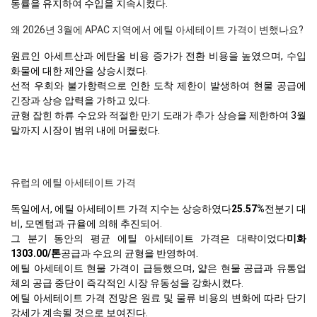
동률을 유지하여 수입을 지속시켰다.
왜 2026년 3월에 APAC 지역에서 에틸 아세테이트 가격이 변했나요?
원료인 아세트산과 에탄올 비용 증가가 전환 비용을 높였으며, 수입
화물에 대한 제안을 상승시켰다.
선적 우회와 불가항력으로 인한 도착 제한이 발생하여 현물 공급에
긴장과 상승 압력을 가하고 있다.
균형 잡힌 하류 수요와 적절한 만기 도래가 추가 상승을 제한하여 3월
말까지 시장이 범위 내에 머물렀다.
유럽의 에틸 아세테이트 가격
독일에서, 에틸 아세테이트 가격 지수는 상승하였다
25.57%
전분기 대
비, 모멘텀과 규율에 의해 추진되어.
그 분기 동안의 평균 에틸 아세테이트 가격은 대략이었다
미화
1303.00/톤
공급과 수요의 균형을 반영하여.
에틸 아세테이트 현물 가격이 급등했으며, 얇은 현물 공급과 유통업
체의 공급 중단이 즉각적인 시장 유동성을 강화시켰다.
에틸 아세테이트 가격 전망은 원료 및 물류 비용의 변화에 따라 단기
강세가 계속될 것으로 보여진다.