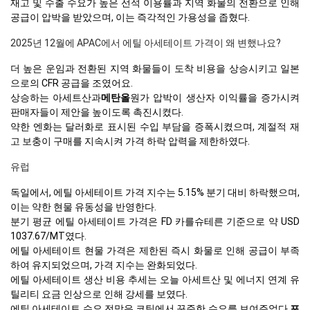
재고 및 수출 수요가 높은 선석 이용률과 지역 화물의 전환으로 인해
공급이 압박을 받았으며, 이는 즉각적인 가용성을 좁혔다.
2025년 12월에 APAC에서 에틸 아세테이트 가격이 왜 변했나요?
더 높은 운임과 전환된 지역 화물들이 도착 비용을 상승시키고 일본
으로의 CFR 공급을 조였어요.
상승하는 아세트산과
메탄올
원가 압박이 생산자 이익률을 증가시켜
판매자들이 제안을 높이도록 촉진시켰다.
약한 엔화는 달러화로 표시된 수입 부담을 증폭시켰으며, 계절적 재
고 보충이 구매를 지속시켜 가격 하락 압력을 제한하였다.
유럽
독일에서, 에틸 아세테이트 가격 지수는 5.15% 분기 대비 하락했으며,
이는 약한 현물 유동성을 반영한다.
분기 평균 에틸 아세테이트 가격은 FD 카를슈테른 기준으로 약 USD
1037.67/MT였다.
에틸 아세테이트 현물 가격은 제한된 즉시 화물로 인해 공급이 부족
하여 유지되었으며, 가격 지수는 완화되었다.
에틸 아세테이트 생산 비용 추세는 오늘 아세트산 및 에너지 연계 유
틸리티 요금 인상으로 인해 강세를 보였다.
에틸 아세테이트 수요 전망은 코팅에서 꾸준한 수요를 보여주었다.
포