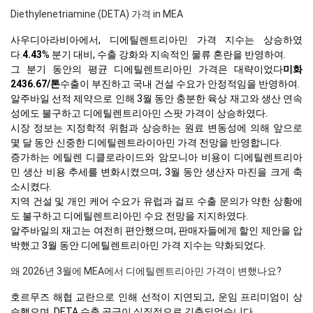
Diethylenetriamine (DETA) 가격 in MEA
사우디아라비아에서, 디에틸렌트리아민 가격 지수는 상승하였
다.
4.43
% 분기 대비, 수출 강화와 지속적인 물류 혼란을 반영하여.
그 분기 동안의 평균 디에틸렌트리아민 가격은 대략이었다
미화
2436.67/톤
수출이 부진하고 국내 건설 수요가 안정적임을 반영하여.
알주바일 선적 제약으로 인해 3월 동안 충분한 육상 재고와 생산 연속
성에도 불구하고 디에틸렌트리아민 스팟 가격이 상승하였다.
시장 정보는 지정학적 위험과 상승하는 원료 변동성에 의해 앞으로
몇 달 동안 신중한 디에틸렌트라이아민 가격 전망을 반영합니다.
증가하는 에틸렌 디클로라이드와 암모니아 비용이 디에틸렌트리아
민 생산 비용 추세를 변화시켰으며, 3월 동안 생산자 마진을 크게 축
소시켰다.
지역 건설 및 개인 케어 수요가 유럽과 걸프 수출 문의가 약한 상황에
도 불구하고 디에틸렌트리아민 수요 전망을 지지하였다.
알주바일의 재고는 여전히 편안했으며, 판매자들에게 할인 제안을 압
박했고 3월 동안 디에틸렌트리아민 가격 지수는 약화되었다.
왜 2026년 3월에 MEA에서 디에틸렌트리아민 가격이 변했나요?
호르무즈 해협 교란으로 인해 선적이 지연되고, 운임 프리미엄이 상
승했으며, DETA 수출 공급이 실질적으로 긴축되었습니다.