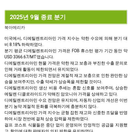
2025년 9월 종료 분기
북아메리카
미국에서, 디에틸렌트리아민 가격 지수는 약한 수요에 의해 분기 대
비 8.18% 하락하였다.
분기 평균 디에틸렌트리아민 가격은 FOB 휴스턴 평가 기간 동안 약
USD 3366.67/MT였습니다.
디에틸렌트리아민 현물 가격은 약한 재고 보충과 부진한 수출 문의로
인해 거래 활동이 제한되면서 유지되었다.
디에틸렌트리아민 가격 전망은 계절적 재고 보충으로 인한 완만한 상
승을 보여주지만, 수출 약세가 상승폭을 제한할 것이다.
디에틸렌트리아민 생산 비용 추세는 혼합 신호를 보여주며, 상승한
에틸렌 디클로라이드가 약해진 암모니아 가격을 상쇄하고 있다.
디에틸렌트리아민 수요 전망은 유지되며, 자동차 산업의 개선은 이번
분기 농약 계절적 둔화를 극복하기에 충분하지 않다.
디에틸렌트리아민 가격 지수는 균형 잡힌 재고와 신중한 조달을 반영
하여 시장 전반에 걸쳐 상승 압력을 제한하였다.
걸프 코스트 식물들은 중단 없이 운영되어 안정적인 공급을 지원했
고, 할인에 대한 판매자의 의지 제한을 유지하였다.