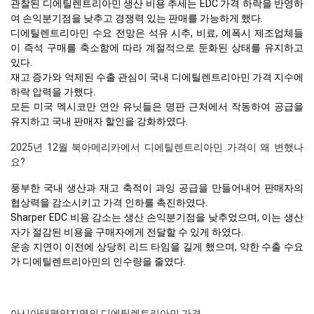
관찰된 디에틸렌트리아민 생산 비용 추세는 EDC 가격 하락을 반영하
여 손익분기점을 낮추고 경쟁력 있는 판매를 가능하게 했다.
디에틸렌트리아민 수요 전망은 석유 시추, 비료, 에폭시 제조업체들
이 즉석 구매를 축소함에 따라 계절적으로 둔화된 상태를 유지하고
있다.
재고 증가와 억제된 수출 관심이 국내 디에틸렌트리아민 가격 지수에
하락 압력을 가했다.
모든 미국 멕시코만 연안 유닛들은 명판 근처에서 작동하여 공급을
유지하고 국내 판매자 할인을 강화하였다.
2025년 12월 북아메리카에서 디에틸렌트리아민 가격이 왜 변했나
요?
풍부한 국내 생산과 재고 축적이 과잉 공급을 만들어내어 판매자의
협상력을 감소시키고 가격 인하를 촉진하였다.
Sharper EDC 비용 감소는 생산 손익분기점을 낮추었으며, 이는 생산
자가 절감된 비용을 구매자에게 전달할 수 있게 하였다.
운송 지연이 이전에 상당히 리드 타임을 길게 했으며, 약한 수출 수요
가 디에틸렌트리아민의 인수량을 줄였다.
아시아태평양지역의 디에틸렌트리아민 가격