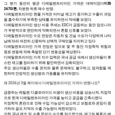
그 분기 동안의 평균 디에틸렌트리아민 가격은 대략이었다
미화
2670/톤
, 차분한 하류 매수 반영.
디에틸렌트리아민 현물 가격은 터미널 재고가 증가하고 수출이 과잉
을 흡수하기에 부족한 상태를 유지하면서 약세를 보였다.
디에틸렌트리아민 생산 비용 추세는 EDC가 급등하는 동안 암모니아
가 부분적으로 완만하게 약화되면서 혼합 신호를 보였다.
디에틸렌트리아민 수요 전망은 자동차 및 건설 수요가 다양하게 나타
남에 따라 여전히 신중하며 선택적 구매만을 지지하고 있다
디에틸렌트리아민 가격 전망은 앞으로 몇 주 동안 지정학적 위험과
원료 변동에 의해 촉발된 단기 변동성을 예상한다.
디에틸렌트리아민 가격 지수 압력은 국내 공급 속에서 생산자들이 휴
스턴 재고를 정리하기 위해 할인하면서 강화되었다
주요 생산자들은 수출 문의와 물류 문제에도 불구하고, 엄격함을 제
한하며 안정적인 생산량과 가동률을 유지하였다.
왜 2026년 3월 북미에서 디에틸렌트리아민 가격이 변했나요?
급증하는 에틸렌 디클로라이드 비용이 생산 비용을 상승시켜, 직접적
으로 한계 디에틸렌트리아민 가격을 높이고 공급을 긴축시켰다.
지정학적 혼란으로 인해 수입 가능성이 감소하고 보험료와 운임이 증
가하여 걸프 지역의 수출 가능량이 제한되었다.
강한 국내 제조 및 수출 문의가 수요를 일으켰으며, 재고와 물류가 배