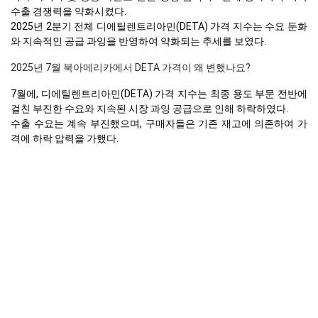
수출 경쟁력을 약화시켰다.
2025년 2분기 전체 디에틸렌트리아민(DETA) 가격 지수는 수요 둔화
와 지속적인 공급 과잉을 반영하여 약화되는 추세를 보였다.
2025년 7월 북아메리카에서 DETA 가격이 왜 변했나요?
7월에, 디에틸렌트리아민(DETA) 가격 지수는 최종 용도 부문 전반에
걸친 부진한 수요와 지속된 시장 과잉 공급으로 인해 하락하였다.
수출 수요는 계속 부진했으며, 구매자들은 기존 재고에 의존하여 가
격에 하락 압력을 가했다.
유럽
네덜란드에서의 디에틸렌트리아민(DETA) 가격 지수는 2025년 2분
기 동안 분기 대비 -3.9% 하락하였다.
풍부한 재고 수준과 벨기에와 독일로부터의 지속적인 수입은 안정적
인 국내 공급을 보장했으며 원료 비용의 완화도 함께 이루어졌다.
수요는 계속해서 약했고, 특히 건설과 비료 부문에서 그렇다. 자동차
판매가 개선되었음에도 불구하고, 화학 구매량을 크게 끌어올리지 못
했다.
계절적 둔화와 여름 휴가를 앞둔 신중한 조달 행동이 시장 모멘텀을
억제하였다.