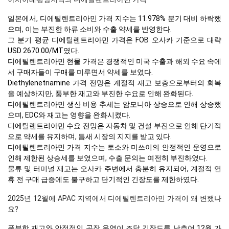
일본에서, 디에틸렌트리아민 가격 지수는 11.978% 분기 대비 하락했
으며, 이는 부진한 하류 소비와 수출 약세를 반영한다.
그 분기 평균 디에틸렌트리아민 가격은 FOB 오사카 기준으로 대략
USD 2670.00/MT였다.
디에틸렌트리아민 현물 가격은 경쟁적인 미국 수출과 해외 수요 속에
서 구매자들이 구매를 미루면서 약세를 보였다.
Diethylenetriamine 가격 전망은 계절적 재고 보충으로부터의 회복
을 예상하지만, 풍부한 재고와 부진한 수요로 인해 완화된다.
디에틸렌트리아민 생산 비용 추세는 암모니아 상승으로 인해 상승했
으며, EDC와 재고는 영향을 완화시켰다.
디에틸렌트리아민 수요 전망은 자동차 및 건설 부진으로 인해 단기적
으로 약세를 유지하며, 틈새 시장의 지지를 받고 있다.
디에틸렌트리아민 가격 지수는 토소와 미쓰이의 안정적인 운영으로
인해 제한된 상승세를 보였으며, 수출 문의는 여전히 부진하였다.
물류 및 터미널 재고는 오사카 주변에서 충분히 유지되어, 계절적 연
휴 전 구매 급증에도 불구하고 단기적인 긴장도를 제한하였다.
2025년 12월에 APAC 지역에서 디에틸렌트리아민 가격이 왜 변했나
요?
풍부한 재고와 안정적인 공장 운영이 조달 긴장도를 낮추어 12월 가