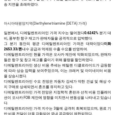
송 지연을 초래하였다.
아시아태평양지역(Diethylenetriamine (DETA) 가격)
일본에서, 디에틸렌트리아민 가격 지수는 떨어졌다
0.6242
% 분기 대
비, 풍부한 항구 재고가 판매자들을 공격적으로 압박했다.
그 분기 동안의 평균 디에틸렌트리아민 가격은 대략이었다
미화
2653.33/톤
내수 공급과 억제된 수출 수요를 반영하여.
디에틸렌트리아민 현물 가격은 오사카 제안에 약화되었으며, 판매자
들은 항구 및 창고 재고를 줄이기 위해 물량을 할인하였다.
디에틸렌트리아민 생산 비용 추세는 에틸렌 디클로라이드가 급등함
에 따라 상승 압력을 보여주었으며, 이는 크래커 및 아미네이터 비용
을 상승시켰다.
디에틸렌트리아민 수요 전망은 자동차 강세가 약한 건설 및 해상 수
지 구매로 상쇄되면서 혼조를 유지하고 있다.
디에틸렌트리아민 가격 전망은 지정학적 혼란과 선적 비용 인플레이
션이 오사카 FOB 제안에 영향을 미치면서 변동성을 나타내고 있습니
다.
디에틸렌트리아민 가격 지수는 3월에 급격히 회복되었으며, 원료 기
반 비용 전달이 더욱 강화되어 국내 공급량이 제한되었다.