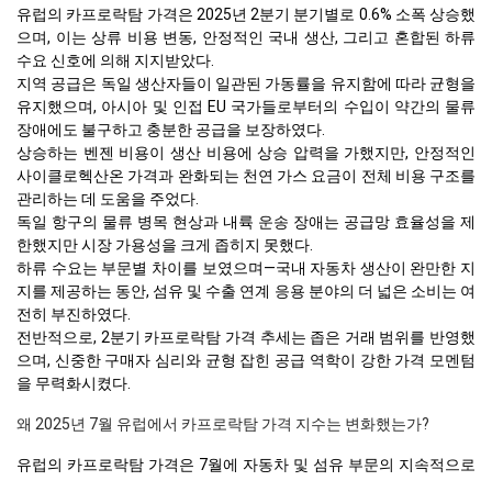
유럽의 카프로락탐 가격은 2025년 2분기 분기별로 0.6% 소폭 상승했
으며, 이는 상류 비용 변동, 안정적인 국내 생산, 그리고 혼합된 하류
수요 신호에 의해 지지받았다.
지역 공급은 독일 생산자들이 일관된 가동률을 유지함에 따라 균형을
유지했으며, 아시아 및 인접 EU 국가들로부터의 수입이 약간의 물류
장애에도 불구하고 충분한 공급을 보장하였다.
상승하는 벤젠 비용이 생산 비용에 상승 압력을 가했지만, 안정적인
사이클로헥산온 가격과 완화되는 천연 가스 요금이 전체 비용 구조를
관리하는 데 도움을 주었다.
독일 항구의 물류 병목 현상과 내륙 운송 장애는 공급망 효율성을 제
한했지만 시장 가용성을 크게 좁히지 못했다.
하류 수요는 부문별 차이를 보였으며—국내 자동차 생산이 완만한 지
지를 제공하는 동안, 섬유 및 수출 연계 응용 분야의 더 넓은 소비는 여
전히 부진하였다.
전반적으로, 2분기 카프로락탐 가격 추세는 좁은 거래 범위를 반영했
으며, 신중한 구매자 심리와 균형 잡힌 공급 역학이 강한 가격 모멘텀
을 무력화시켰다.
왜 2025년 7월 유럽에서 카프로락탐 가격 지수는 변화했는가?
유럽의 카프로락탐 가격은 7월에 자동차 및 섬유 부문의 지속적으로
약한 수요로 인해 하락했으며, 이는 안정적인 공급 환경을 가렸습니