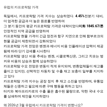
유럽의 카프로락탐 가격
독일에서, 카프로락탐 가격 지수는 상승하였다.
4.45%
전분기 대비,
더 엄격한 공급과 더 높은 원료를 반영하여
그 분기 동안의 평균 카프로락탐 가격은 대략이었다
미화 1845.67/톤
안정적인 지역 공급을 반영하여
카프로락탐 현물 가격이 긴급 정전과 항구 지연으로 인해 함부르크의
현물 공급이 제한되면서 강화되었다
카프로락탐 가격 전망은 벤젠과 에너지 비용 인플레이션 압력이 제공
됨에 따라 단기 강세를 시사한다
카프로락탐 생산 비용 추세는 벤젠, 시클로헥산온, 그리고 치솟는 벙
커유 비용의 상승과 함께 상승하였다
카프로락탐 수요 전망은 변동이 적게 유지되며, 변환업체들이 재고를
줄이고 있지만, 선택적인 자동차 및 수출 재고 보충이 일부를 지지하
고 있다
카프로락탐 가격 지수는 공장 정지 후 재고 소진을 반영하며, 유통업
체들은 신중하고 필요에 따른 구매 행동을 취하고 있다.
터키와 북아프리카로의 수출 풀은 흡수된 물량으로, 약한 국내 수요
를 상쇄하며 제안을 지지하였다
왜 2026년 3월 유럽에서 카프로락탐 가격이 변했나요?