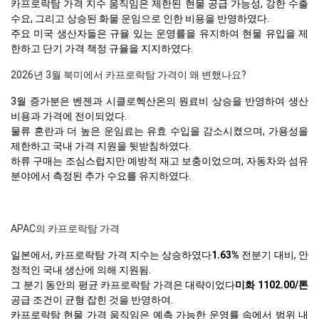
카프로락탐 가격 지수 움직임은 제한된 현물 공급 가능성, 강한 수출
수요, 그리고 상승된 화물 운임으로 인한 비용을 반영하였다.
주요 미국 생산자들은 규율 있는 운영률을 유지하여 현물 유입을 제
한하고 단기 가격 책정 규율을 지지하였다.
2026년 3월 북미에서 카프로락탐 가격이 왜 변했나요?
3월 증가분은 벤젠과 시클로헥산온의 원료비 상승을 반영하여 생산
비용과 가격에 전이되었다.
물류 혼란과 더 높은 운임료는 유효 수입을 감소시켰으며, 가용성을
제한하고 국내 가격 지원을 뒷받침하였다.
하류 구매는 조심스럽지만 예방적 재고 보충이었으며, 자동차와 섬유
분야에서 측정된 추가 수요를 유지하였다.
APAC의 카프로락탐 가격
일본에서, 카프로락탐 가격 지수는 상승하였다
1.63%
전분기 대비, 안
정적인 국내 생산에 의해 지원됨.
그 분기 동안의 평균 카프로락탐 가격은 대략이었다
미화 1102.00/톤
공급 조건이 균형 잡힌 것을 반영하여.
카프로락탐 현물 가격 움직임은 예측 가능한 운영률 속에서 범위 내