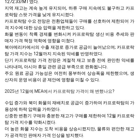
1272.33/MT였다.
지역 재고는 계속 높게 유지되어, 하류 구매 지속에도 불구하고 카프
로락탐 스팟 가격을 낮게 유지시켰다.
카프로락탐 수요 전망은 전환업체들이 구매를 선호하여 제한되어 가
격 지수에 대한 상승 압력을 제한하고 있다.
화물 변동이 착륙 경제를 변화시켜 카프로락탐 생산 비용 추세와 판
매자 가격 책정 역학에 영향을 미쳤다.
북아메리카에서의 수출 재경로 증가로 공급이 늘어났으며; 카프로락
탐 가격 지수는 12월까지 지속된 약세를 반영하였다.
단기 카프로락탐 가격 전망은 계절적 재고 보충 전에 완만한 약세를
나타내며, 아시아 휴일 관련 공급 부족으로 완화됩니다.
주요 원료 공급 가능성은 여전히 풍부하여 상승폭을 제한했으며, 생
산자의 운영 비용이 곧 제안에 영향을 미칠 수 있다.
2025년 12월에 MEA에서 카프로락탐 가격이 왜 변했나요?
수입 증가와 북미 화물의 재배치로 공급이 증가하여 카프로락탐의 가
용성에 하락 압력을 가하였다.
신중한 변환기 구매와 충분한 재고가 구매를 제한하여 12월 카프로락
탐 가격 지수를 약화시켰다.
더 높은 화물 지수는 도착 비용을 상승시켰지만, 물류와 편안한 재고
가 공격적인 판매자 가격 인상을 방지했다.