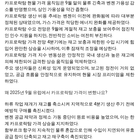
카프로락탐 현물 가격 움직임은 9월 말의 물류 긴축과 벤젠 가용성 감
소를 반영했으며, 상인 가용성을 약간 좁혔다.
카프로락탐 생산 비용 추세는 벤젠이 이전에 완화됨에 따라 대부분
정체된 상태였으며, 가스 가격은 적당한 에너지 완화를 제공하였다.
카프로락탐 수요 전망은 9월에 계절적 재고 보충을 보여주어 점진적
인 인수 지원을 하지만, 전반적인 소비는 여전히 부진하다.
카프로락탐 가격 전망 4분기에는 재고 보충과 제한된 수입 시기에 힘
입어 완만한 상승을 시사하며, 이후 잠재적 조정을 예상한다.
카프로락탐 가격 지수 변동성은 안정적인 국내 생산과 높은 재고에
의해 제한되어 급격한 상승 움직임을 억제하였다.
주요 생산자들은 신뢰성 있게 운영되었으며, 보고된 정전이 거의 없
었고, 공급 흐름을 안정적으로 유지하며 현물 시장 프리미엄을 제한
하였다.
왜 2025년 9월 유럽에서 카프로락탐 가격이 변했나요?
하류 작업 재개가 재고를 축소시켜 지역적으로 4분기 생산 주기 전에
예방적 구매를 촉진시켰다.
벤젠 공급 제약과 정제소 가동 중단이 원료 비용을 높였으며, 이는 한
계 카프로락탐 가격 상승을 지지하였다.
함부르크 항구의 지속적인 물류 혼잡으로 인해 수입이 지연되어 유효
공급 창이 단축되고 재고 재구축이 촉진되었다.