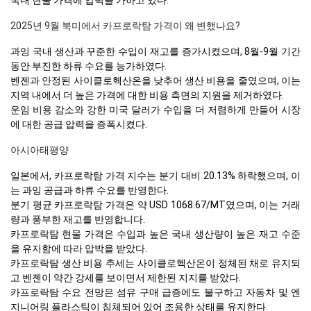
국내 현물 가격에 압력을 가하고 있다.
2025년 9월 북미에서 카프로락탐 가격이 왜 변했나요?
과잉 국내 생산과 꾸준한 수입이 재고를 증가시켰으며, 8월-9월 기간
동안 부진한 하류 수요를 능가하였다.
벤젠과 안정된 사이클로헥산온을 낮추어 생산 비용을 줄였으며, 이는
지역 내에서 더 높은 가격에 대한 비용 측면의 지원을 제거하였다.
운임 비용 감소와 강한 미국 달러가 수입을 더 저렴하게 만들어 시장
에 대한 공급 압력을 증폭시켰다.
아시아태평양
일본에서, 카프로락탐 가격 지수는 분기 대비 20.13% 하락했으며, 이
는 과잉 공급과 하류 수요를 반영한다.
분기 평균 카프로락탐 가격은 약 USD 1068.67/MT였으며, 이는 거래
량과 풍부한 재고를 반영합니다.
카프로락탐 현물 가격은 수입과 높은 국내 생산량이 높은 재고 수준
을 유지함에 따라 압박을 받았다.
카프로락탐 생산 비용 추세는 사이클로헥산온이 정체된 채로 유지되
고 벤젠이 약간 강세를 보이면서 제한된 지지를 받았다.
카프로락탐 수요 전망은 섬유 구매 급증에도 불구하고 자동차 및 엔
지니어링 플라스틱이 침체되어 있어 조용한 상태를 유지한다.