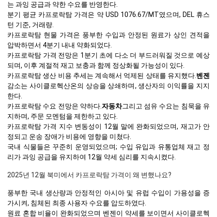
는 과잉 공급과 약한 수요를 반영한다.
분기 평균 카프로락탐 가격은 약 USD 1076.67/MT였으며, DEL 휴스
턴 기준, 거래량.
카프로락탐 현물 가격은 풍부한 수입과 안정된 원료가 상인 견적을
압박하면서 4분기 내내 약화되었다.
카프로락탐 가격 전망은 1분기 초에 다소 더 부드러워질 것으로 예상
되며, 이후 계절적 재고 보충과 함께 정상화될 가능성이 있다.
카프로락탐 생산 비용 추세는 계속해서 억제된 상태를 유지했다.
벤젠
감소는 사이클로헥산온의 상승을 상쇄하며, 생산자의 이익률을 지지
한다.
카프로락탐 수요 전망은 약하다.
자동차
그리고 섬유 수요는 침묵을 유
지하며, 주문 모멘텀을 제한하고 있다.
카프로락탐 가격 지수 변동성이 12월 말에 완화되었으며, 재고가 안
정되고 운송 장애가 비용에 영향을 미쳤다.
국내 식물들은 꾸준히 운영되었으며; 수입 유입과 유통업체 재고 정
리가 과잉 공급을 유지하여 12월 약세 심리를 지속시켰다.
2025년 12월 북미에서 카프로락탐 가격이 왜 변했나요?
풍부한 국내 생산량과 안정적인 아시아 및 유럽 수입이 가용성을 증
가시켜, 침체된 최종 사용자 수요를 압도하였다.
원료 혼합 비율이 완화되었으며 벤젠이 약세를 보이면서 사이클로헥