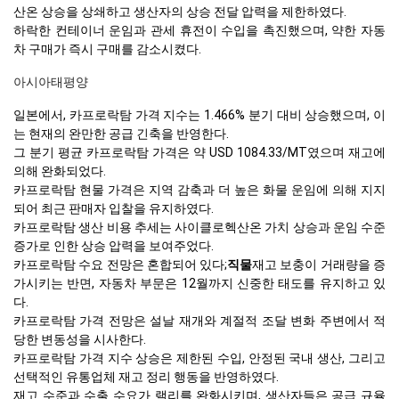
산온 상승을 상쇄하고 생산자의 상승 전달 압력을 제한하였다.
하락한 컨테이너 운임과 관세 휴전이 수입을 촉진했으며, 약한 자동
차 구매가 즉시 구매를 감소시켰다.
아시아태평양
일본에서, 카프로락탐 가격 지수는 1.466% 분기 대비 상승했으며, 이
는 현재의 완만한 공급 긴축을 반영한다.
그 분기 평균 카프로락탐 가격은 약 USD 1084.33/MT였으며 재고에
의해 완화되었다.
카프로락탐 현물 가격은 지역 감축과 더 높은 화물 운임에 의해 지지
되어 최근 판매자 입찰을 유지하였다.
카프로락탐 생산 비용 추세는 사이클로헥산온 가치 상승과 운임 수준
증가로 인한 상승 압력을 보여주었다.
카프로락탐 수요 전망은 혼합되어 있다;
직물
재고 보충이 거래량을 증
가시키는 반면, 자동차 부문은 12월까지 신중한 태도를 유지하고 있
다.
카프로락탐 가격 전망은 설날 재개와 계절적 조달 변화 주변에서 적
당한 변동성을 시사한다.
카프로락탐 가격 지수 상승은 제한된 수입, 안정된 국내 생산, 그리고
선택적인 유통업체 재고 정리 행동을 반영하였다.
재고 수준과 수출 수요가 랠리를 완화시키며, 생산자들은 공급 규율