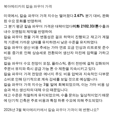
북아메리카의 칼슘 파우더 가격
미국에서, 칼슘 파우더 가격 지수는 떨어졌다.
2.67
% 분기 대비, 완화
된 수요 둔화를 반영하여.
그 분기 평균 칼슘 파우더 가격은 대략이었다
미화 2102.33/톤
수출과
내수 모멘텀의 제약을 반영하여.
칼슘 파우더 현물 가격 변동성은 걸프 하역이 진행되고 재고가 계절
적 기준에 가까운 상태를 유지하면서 낮은 수준을 유지하였다.
칼슘 파우더 생산 비용 추세는 가마 연료 요금 인상과 리트로핏 준수
비용 증가로 인해 상승세로 전환되어 생산자 마진에 압력을 가하고
있다.
칼슘 파우더 수요 전망이 포장, 플라스틱, 종이 전반에 걸쳐 강화되어
주문서 유지와 즉시 공급 가능 톤 수 제한을 지속시키고 있다.
칼슘 파우더 가격 전망은 에너지 주도 비용 압박과 지속적인 다부문
소비로 인해 단기적으로 계속 강세를 보일 것으로 예상됩니다.
칼슘 파우더 가격 지수는 3월 말에 회복되었으며, 이는 가마 비용 상
승과 색소 생산자의 대체 수요 때문입니다.
재고 수준은 적절하게 유지되었으며; 수출 문의는 일상적이었기 때문
에 단기적 긴축은 주로 비용과 특정 하류 수요에 의해 주도되었다.
2026년 3월 북아메리카에서 칼슘 파우더 가격이 왜 변했나요?