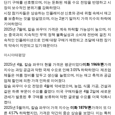
단기 구매를 선호했으며, 이는 둔화된 제품 수요 전망을 반영하고 시
장의 보수적인 분위기를 강화하였다.
시장 참가자들은 상승하는 인플레이션 신호와 관세 위협 속에서 재고
를 보충하는 것을 망설였으며, 이는 2분기 말까지 가격 지수의 하락에
기여하였다.
2025년 7월에, 칼슘 파우더 가격은 계속 하락할 가능성이 높으며, 이
는 중국과의 지속적인 무역 정책 불확실성과 소비재 전반에 걸친 지
속적인 인플레이션으로 인해 대량 구매가 제한되고 조달에 대한 장기
적 약속이 지연되고 있기 때문이다.
아시아태평양
2025년 4월, 칼슘 파우더 현물 가격은 평균이었다
미화 1969/톤
가격
지수는 과잉 공급과 약한 국제 수요로 인해 3.05% 하락하였다. 제조업
체들은 여름 정비를 앞두고 생산을 늘렸으며, 이는 재고 축적과 공급
업체 할인에 의한 가격 인하로 이어졌다.
칼슘 파우더 수요 전망은 4월에 약세였으며, 농업, 식품 가공, 건설과
같은 하류 부문이 수요를 줄였다. 미국 구매자들은 4월 2일에 새로운
관세가 발효된 후 구매를 보류하여 약한 글로벌 수요를 더욱 악화시
켰다.
2025년 5월까지, 칼슘 파우더 가격 지수는
미화 1879/톤
가격이 또 다
른 4.57% 하락했지만, 가격은 약간의 중순 상승을 보였다. 이는 특히