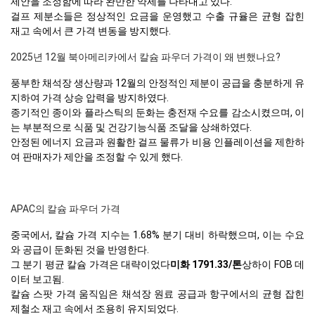
제안을 조정함에 따라 완만한 약세를 나타내고 있다.
걸프 제분소들은 정상적인 요금을 운영했고 수출 규율은 균형 잡힌
재고 속에서 큰 가격 변동을 방지했다.
2025년 12월 북아메리카에서 칼슘 파우더 가격이 왜 변했나요?
풍부한 채석장 생산량과 12월의 안정적인 제분이 공급을 충분하게 유
지하여 가격 상승 압력을 방지하였다.
종기적인 종이와 플라스틱의 둔화는 충전재 수요를 감소시켰으며, 이
는 부분적으로 식품 및 건강기능식품 조달을 상쇄하였다.
안정된 에너지 요금과 원활한 걸프 물류가 비용 인플레이션을 제한하
여 판매자가 제안을 조정할 수 있게 했다.
APAC의 칼슘 파우더 가격
중국에서, 칼슘 가격 지수는 1.68% 분기 대비 하락했으며, 이는 수요
와 공급이 둔화된 것을 반영한다.
그 분기 평균 칼슘 가격은 대략이었다
미화 1791.33/톤
상하이 FOB 데
이터 보고됨.
칼슘 스팟 가격 움직임은 채석장 원료 공급과 항구에서의 균형 잡힌
제철소 재고 속에서 조용히 유지되었다.