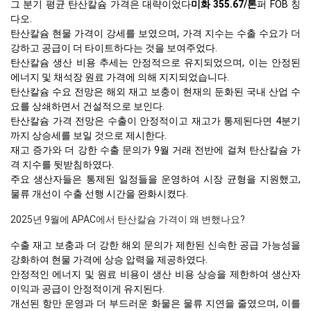
그 분기 평균 탄산칼슘 가격은 대략이었다
미화 355.67/톤
퍼 FOB 칭
다오.
탄산칼슘 현물 가격이 강세를 보였으며, 가격 지수는 수출 수요가 더
강하고 공급이 더 타이트하다는 것을 보여주었다.
탄산칼슘 생산 비용 추세는 안정적으로 유지되었으며, 이는 안정된
에너지 및 채석장 원료 가격에 의해 지지되었습니다.
탄산칼슘 수요 전망은 해외 재고 보충이 현재의 둔화된 국내 산업 수
요를 상쇄하면서 건설적으로 보인다.
탄산칼슘 가격 전망은 수출이 안정적이고 재고가 통제된다면 4분기
까지 상승세를 보일 것으로 제시한다.
재고 증가와 더 강한 수출 문의가 9월 거래 전반에 걸쳐 탄산칼슘 가
격 지수를 뒷받침하였다.
주요 생산자들은 통제된 일정들을 운영하여 시장 균형을 지원했고,
물류 개선이 수출 선행 시간을 완화시켰다.
2025년 9월에 APAC에서 탄산칼슘 가격이 왜 변했나요?
수출 재고 보충과 더 강한 해외 문의가 제한된 신속한 공급 가능성을
강화하여 현물 가격에 상승 압력을 제공하였다.
안정적인 에너지 및 원료 비용이 생산 비용 상승을 제한하여 생산자
이익과 공급이 안정적이게 유지된다.
개선된 항만 운영과 더 부드러운 화물은 물류 지연을 줄였으며, 이를