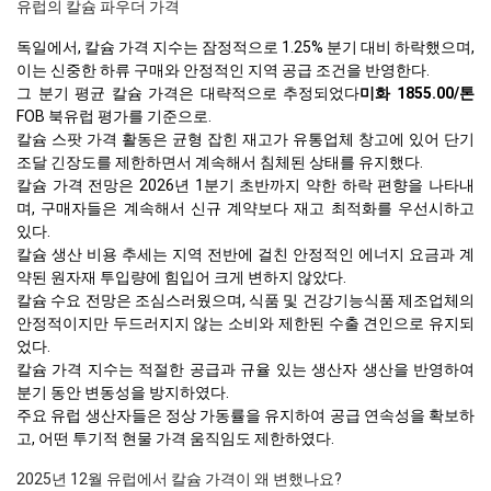
유럽의 칼슘 파우더 가격
독일에서, 칼슘 가격 지수는 잠정적으로 1.25% 분기 대비 하락했으며,
이는 신중한 하류 구매와 안정적인 지역 공급 조건을 반영한다.
그 분기 평균 칼슘 가격은 대략적으로 추정되었다
미화 1855.00/톤
FOB 북유럽 평가를 기준으로.
칼슘 스팟 가격 활동은 균형 잡힌 재고가 유통업체 창고에 있어 단기
조달 긴장도를 제한하면서 계속해서 침체된 상태를 유지했다.
칼슘 가격 전망은 2026년 1분기 초반까지 약한 하락 편향을 나타내
며, 구매자들은 계속해서 신규 계약보다 재고 최적화를 우선시하고
있다.
칼슘 생산 비용 추세는 지역 전반에 걸친 안정적인 에너지 요금과 계
약된 원자재 투입량에 힘입어 크게 변하지 않았다.
칼슘 수요 전망은 조심스러웠으며, 식품 및 건강기능식품 제조업체의
안정적이지만 두드러지지 않는 소비와 제한된 수출 견인으로 유지되
었다.
칼슘 가격 지수는 적절한 공급과 규율 있는 생산자 생산을 반영하여
분기 동안 변동성을 방지하였다.
주요 유럽 생산자들은 정상 가동률을 유지하여 공급 연속성을 확보하
고, 어떤 투기적 현물 가격 움직임도 제한하였다.
2025년 12월 유럽에서 칼슘 가격이 왜 변했나요?