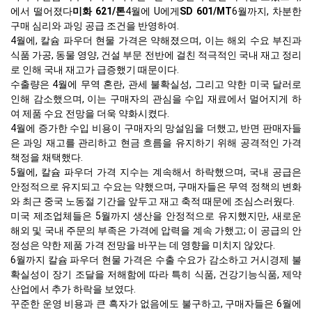
에서 떨어졌다
미화 621/톤
4월에 U에게
SD 601/MT
6월까지, 차분한
구매 심리와 과잉 공급 조건을 반영하여.
4월에, 칼슘 파우더 현물 가격은 약해졌으며, 이는 해외 수요 부진과
식품 가공, 동물 영양, 건설 부문 전반에 걸친 적극적인 국내 재고 정리
로 인해 국내 재고가 급증했기 때문이다.
수출량은 4월에 무역 혼란, 관세 불확실성, 그리고 약한 미국 달러로
인해 감소했으며, 이는 구매자의 관심을 수입 재료에서 멀어지게 하
여 제품 수요 전망을 더욱 약화시켰다.
4월에 증가한 수입 비용이 구매자의 망설임을 더했고, 반면 판매자들
은 과잉 재고를 관리하고 현금 흐름을 유지하기 위해 공격적인 가격
책정을 채택했다.
5월에, 칼슘 파우더 가격 지수는 계속해서 하락했으며, 국내 공급은
안정적으로 유지되고 수요는 약했으며, 구매자들은 무역 정책의 변화
와 최근 중국 노동절 기간을 앞두고 재고 축적 때문에 조심스러웠다.
미국 제조업체들은 5월까지 생산을 안정적으로 유지했지만, 새로운
해외 및 국내 주문의 부족은 가격에 압력을 계속 가했고; 이 공급의 안
정성은 약한 제품 가격 전망을 바꾸는 데 영향을 미치지 않았다.
6월까지 칼슘 파우더 현물 가격은 수출 수요가 감소하고 거시경제 불
확실성이 장기 조달을 저해함에 따라 특히 식품, 건강기능식품, 제약
산업에서 추가 하락을 보였다.
꾸준한 운영 비용과 큰 흑자가 없음에도 불구하고, 구매자들은 6월에