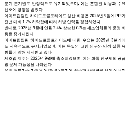
분기 분기별로 안정적으로 유지되었으며, 이는 혼합된 비용과 수요
신호에 영향을 받았다.
아미트립틸린 하이드로클로라이드 생산 비용은 2025년 9월에 PPI가
전년 대비 1.7% 하락함에 따라 하방 압력을 경험하였다.
반대로, 2025년 9월에 연율 2.4% 상승한 CPI는 제조업체들의 운영 비
용을 증가시켰다.
아미트립틸린 하이드로클로라이드에 대한 수요는 2025년 3분기에
도 지속적으로 유지되었으며, 이는 독일의 고령 인구와 만성 질환 유
병률에 의해 지지받고 있다.
제조업 지수는 2025년 9월에 축소되었으며, 이는 화학 전구체의 공급
망 문제 가능성을 나타낸다.
유럽 천연가스 가격은 2025년 3분기에 꾸준한 하락세를 보여 에너지
관련 생산 비용을 완화시켰다.
벤젠 가격은 2025년 3분기 초에 안정되었으며, 나프타 원료 비용이
o-자일렌 생산 추세에 영향을 미쳤다.
2025년 9월의 낮은 실업률 3.9%는 안정적인 의료비 지출과 환자 접
근성을 지원하였다.
아미트립틸린 하이드로클로라이드 가격 예측은 비용 압력과 비탄력
적인 제약 수요를 균형 있게 유지하며 지속적인 안정성을 시사한다.
왜 2025년 9월 유럽에서 아미트립틸린 하이드로클로라이드의 가격
이 변했나요?