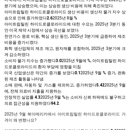
분기에 상승했으며, 이는 상승된 생산 비용에 의해 촉진되었다.
아미트립틸린 하이드로클로라이드 생산 비용이 생산자 물가 지수 상
승으로 인해 증가하였다
2.6
2025년 8월 %
아미트립틸린 하이드로클로라이드에 대한 수요는 2025년 3분기 동
안 미국 제약 시장에서 상승 곡선을 보였다.
천연가스 원료 비용, 핵심 생산 동인, 2025년 3분기에 급증하여 제조
비용을 증가시켰다.
화학 생산업체의 제조 재고, 원자재를 포함하여, 2025년 3분기에 크
게 감소하였다.
소비자 물가 지수는 증가했다
3.0
2025년 9월에 %, 아미트립틸린 하이
드로클로라이드의 환자 부담에 영향을 미침.
미국 산업생산은 약간의 증가를 보였다
0.1
2025년 9월 % 증가, 완화
된 제조 활동을 나타냄.
소매 판매, 자동차 및 가스를 제외하고, 증가하였다
5.42
2025년 9월
에, 전체 의료비 지출을 지원하는.
안정적인 실업률
4.3
2025년 9월 %는 소비자 신뢰 하락에도 불구하고
의료 접근성을 지원하였다
94.2
.
2025년 9월 북아메리카에서 아미트립틸린 하이드로클로라이드 가
격이 왜 변했나요?