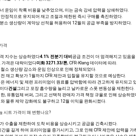
너 운임이 착륙 비용을 낮추었으며, 이는 금속 강세 압력을 상쇄하였다.
 안정적으로 유지되어 재고 조절과 제한된 즉시 구매를 촉진하였다.
분소 생산량이 계약상 선적을 허용하여 12월의 공급 부족을 방지하였다.
가격
가격 지수는 상승하였다
4.1% 전분기 대비
공급 조건이 더 엄격해지고 있음을
트 가격은 대략이었다
미화 3271.33/톤
, CFR-Klang 데이터에 따라.
제철소 생산량 감소와 운임 인상으로 인해 정체되었다.
전 재고 확보가 1월까지 CFR 제안과 입찰을 유지할 것으로 예상한다.
높은 에너지 및 제련 프리미엄이 원료를 압박함에 따라 견고하게 유지되고 있
적이다
건설
그리고 포장 흡수량을 늘리고 날카로운 스폿 변동성을 제한한다.
한, 유통업체 버퍼, 그리고 선택적 판매자 가격 책정 규율로 인해 상승하였
와 물류 제약 강화에도 불구하고 12월 이익을 완화시켰다.
미늄 시트 가격이 왜 변했나요?
가 수출을 제한하여 도착 비용을 상승시키고 공급을 긴축시켰다.
시간을 길게 하여 프리미엄을 증가시키고, 그로 인해 CFR 제안에 압력을 가