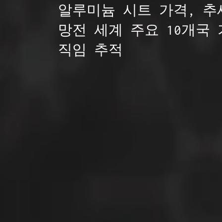
알루미늄 시트 가격, 추세
망전 세계 주요 10개국 
직임 추적