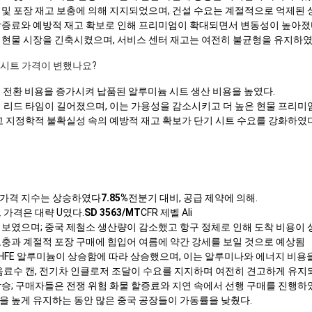
 및 포장 재고 보충에 의해 지지되었으며, 건설 수요는 계절적으로 억제된 
할증료와 예방적 재고 확보로 인해 프리미엄이 확대되면서 변동성이 높아졌
 현물 시장을 긴축시켰으며, 서비스 센터 재고는 여전히 불균형을 유지하였
늄 시트 가격이 변했나요?
밀 전환 비용을 증가시켜 납품된 알루미늄 시트 생산 비용을 높였다.
해 리드 타임이 길어졌으며, 이는 가용성을 감소시키고 더 높은 현물 프리미
고 지정학적 불확실성 속의 예방적 재고 확보가 단기 시트 수요를 강화하였다
 가격 지수는 상승하였다
7.85%
전분기 대비, 공급 제약에 의해.
 가격은 대략 U였다.
SD 3563/MT
CFR 제벨 Ali
 보였으며; 중국 제철소 생산량이 감소했고 항구 정체로 인해 도착 비용이 
보충과 계절적 포장 구매에 힘입어 여름에 약간 강세를 보일 것으로 예상됨
SHFE 알루미늄이 상승함에 따라 상승했으며, 이는 알루미나와 에너지 비용
음료수 캔, 전기차 인클로저 조달이 수요를 지지하며 여전히 견고하게 유지
승; 구매자들은 전쟁 위험 화물 할증료와 지연 속에서 선행 구매를 진행하
을 높게 유지하는 동안 많은 중국 공장들이 가동률을 낮췄다.