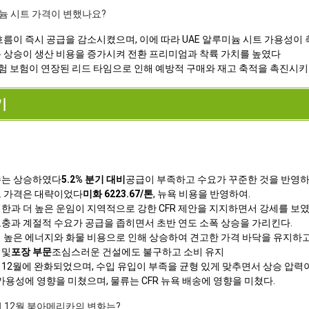
미늄 시트 가격이 변했나요?
흐름이 즉시 공급을 감소시켰으며, 이에 따라 UAE 알루미늄 시트 가용성이
용 상승이 생산 비용을 증가시켜 전환 프리미엄과 착륙 가치를 높였다
 위험 보험이 연장된 리드 타임으로 인해 예방적 구매와 재고 축적을 촉진시키
기
수는 상승하였다
5.2% 분기 대비
공급이 부족하고 수요가 꾸준한 것을 반영하
트 가격은 대략이었다
미화 6223.67/톤
, 뉴욕 비용을 반영하여.
한과 더 높은 운임이 지역적으로 강한 CFR 제안을 지지하면서 강세를 보였
보충과 계절적 수요가 공급을 좁히면서 초반 연도 소폭 상승을 가리킨다.
더 높은 에너지와 화물 비용으로 인해 상승하여 견고한 가격 바닥을 유지하고
 및
포장 부문
조심스러운 건설에도 불구하고 소비 유지
12월에 완화되었으며, 수입 유입이 부족을 균형 있게 맞추면서 상승 압력이
 가용성에 영향을 미쳤으며, 물류는 CFR 뉴욕 배송에 영향을 미쳤다.
년 12월 북아메리카의 변화는?