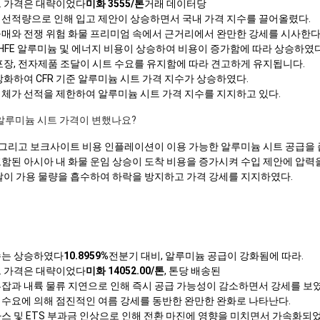
트 가격은 대략이었다
미화 3555/톤
거래 데이터당
 선적량으로 인해 입고 제안이 상승하면서 국내 가격 지수를 끌어올렸다.
구매와 전쟁 위험 화물 프리미엄 속에서 근거리에서 완만한 강세를 시사한다
HFE 알루미늄 및 에너지 비용이 상승하여 비용이 증가함에 따라 상승하였다
포장, 전자제품 조달이 시트 수요를 유지함에 따라 견고하게 유지됩니다.
강화하여 CFR 기준 알루미늄 시트 가격 지수가 상승하였다.
정체가 선적을 제한하여 알루미늄 시트 가격 지수를 지지하고 있다.
서 알루미늄 시트 가격이 변했나요?
, 그리고 보크사이트 비용 인플레이션이 이용 가능한 알루미늄 시트 공급을 
함된 아시아 내 화물 운임 상승이 도착 비용을 증가시켜 수입 제안에 압력을
조달이 가용 물량을 흡수하여 하락을 방지하고 가격 강세를 지지하였다.
수는 상승하였다
10.8959%
전분기 대비, 알루미늄 공급이 강화됨에 따라.
트 가격은 대략이었다
미화 14052.00/톤
, 톤당 배송된
혼잡과 내륙 물류 지연으로 인해 즉시 공급 가능성이 감소하면서 강세를 보였
 수요에 의해 점진적인 여름 강세를 동반한 완만한 완화로 나타난다.
스 및 ETS 부과금 인상으로 인해 전환 마진에 영향을 미치면서 가속화되었