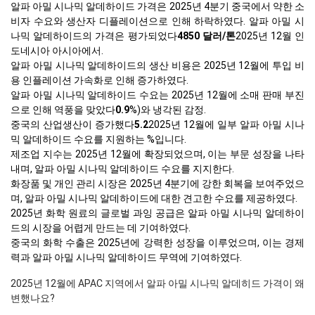
알파 아밀 시나믹 알데하이드 가격은 2025년 4분기 중국에서 약한 소
비자 수요와 생산자 디플레이션으로 인해 하락하였다. 알파 아밀 시
나믹 알데하이드의 가격은 평가되었다
4850 달러/톤
2025년 12월 인
도네시아 아시아에서.
알파 아밀 시나믹 알데하이드의 생산 비용은 2025년 12월에 투입 비
용 인플레이션 가속화로 인해 증가하였다.
알파 아밀 시나믹 알데하이드 수요는 2025년 12월에 소매 판매 부진
으로 인해 역풍을 맞았다
0.9
%)와 냉각된 감정.
중국의 산업생산이 증가했다
5.2
2025년 12월에 일부 알파 아밀 시나
믹 알데하이드 수요를 지원하는 %입니다.
제조업 지수는 2025년 12월에 확장되었으며, 이는 부문 성장을 나타
내며, 알파 아밀 시나믹 알데하이드 수요를 지지한다.
화장품 및 개인 관리 시장은 2025년 4분기에 강한 회복을 보여주었으
며, 알파 아밀 시나믹 알데하이드에 대한 견고한 수요를 제공하였다.
2025년 화학 원료의 글로벌 과잉 공급은 알파 아밀 시나믹 알데하이
드의 시장을 어렵게 만드는 데 기여하였다.
중국의 화학 수출은 2025년에 강력한 성장을 이루었으며, 이는 경제
력과 알파 아밀 시나믹 알데하이드 무역에 기여하였다.
2025년 12월에 APAC 지역에서 알파 아밀 시나믹 알데히드 가격이 왜
변했나요?