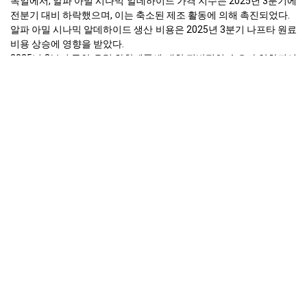
독일에서, 알파 아밀 시나믹 알데하이드 가격 지수는 2025년 3분기에
전분기 대비 하락했으며, 이는 축소된 제조 활동에 의해 촉진되었다.
알파 아밀 시나믹 알데하이드 생산 비용은 2025년 3분기 나프타 원료
비용 상승에 영향을 받았다.
2025년 3분기 동안 유럽 화학제품에 대한 전반적인 수요가 약화되어
알파 아밀 시나믹 알데하이드 수요에 영향을 미쳤다.
산업생산은 2025년 9월에 1.0% 감소하여 화학 원자재에 대한 수요가
감소했음을 나타냈다.
생산자 물가는 2025년 9월에 1.7% 하락했으며, 이는 에너지 비용이
낮아져 일부 생산 압력이 완화되었기 때문이다.
소매 판매는 2025년 9월에 0.2% 상승했으며, 이는 최종 소비재에 대
한 소비자 지출이 다소 modest하다는 것을 시사한다.
실업률은 2025년 9월에 6.3%로 안정적으로 유지되었으며, 이는 신중
한 소비자 환경을 반영한다.
나프타 재고는 2025년 3분기에 축적되었으며, 유럽 화학 용량 활용률
은 낮은 상태를 유지하였다.
EU27 화학품 무역 흑자는 2025년 1월부터 6월까지 증가된 수입률의
영향으로 감소하였다.
2025년 9월 유럽에서 알파 아밀 시나믹 알데하이드 가격이 왜 변했나
요?