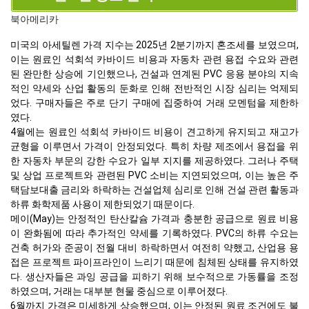
북아메리카
미국의 아세틸렌 가격 지수는 2025년 2분기까지 혼조세를 보였으며,
이는 원료인 석회석 카바이드 비용과 자동차 관련 용접 수요와 관련
된 완만한 상승에 기인했으나, 건설과 연계된 PVC 응용 분야의 지속
적인 약세와 산업 활동의 둔화로 인해 전반적인 시장 심리는 억제되
었다. 구매자들은 주로 단기 구매에 집중하여 거래 모멘텀을 제한하
였다.
4월에는 원료인 석회석 카바이드 비용이 견고하게 유지되고 재고가
균형을 이루면서 가격이 안정되었다. 특히 차량 제조에서 용접을 위
한 자동차 부문의 강한 수요가 일부 지지를 제공하였다. 그러나 주택
및 상업 프로젝트와 관련된 PVC 소비는 지연되었으며, 이는 높은 주
택담보대출 금리와 하락하는 건설업체 심리로 인해 건설 관련 활동과
하류 화학제품 사용이 제한되었기 때문이다.
메이(May)는 안정적인 탄산칼슘 가격과 충분한 공급으로 원료 비용
이 완화됨에 따라 추가적인 약세를 기록하였다. PVC의 하류 수요는
건축 허가와 준공이 전월 대비 하락하면서 여전히 약했고, 산업용 용
접은 프로젝트 파이프라인이 느리기 때문에 침체된 상태를 유지하였
다. 생산자들은 과잉 공급을 피하기 위해 보수적으로 가동률을 조정
하였으며, 거래는 대부분 현물 중심으로 이루어졌다.
6월까지 가격은 미세하게 상승했으며, 이는 안정된 원료 조건에도 불