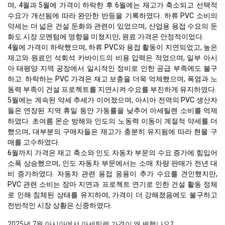
며, 4월과 5월에 가격이 하락한 후 6월에는 재고가 축소되고 선택적
수요가 개선됨에 따라 완만한 반등을 기록하였다. 하류 PVC 소비의
약세는 더 넓은 건설 둔화와 관련이 있었으며, 산업용 용접 수요의 둔
화도 시장 모멘텀에 영향을 미쳤지만, 원료 가격은 안정적이었다.
4월에 가격이 하락했으며, 하류 PVC와 용접 활동이 지연되었고, 높은
재고와 원료인 석회석 카바이드의 비용 압력은 적었으며, 일부 아시
아 태평양 지역 공장에서 일시적인 정비로 인한 공급 부족에도 불구
하고. 하락하는 PVC 가격은 재고 보충을 더욱 억제했으며, 폭염과 노
동력 부족이 건설 프로젝트를 지연시켜 수요를 부진하게 유지하였다.
5월에는 계속된 약세 추세가 이어졌으며, 아시아 전역의 PVC 생산자
들은 연장된 지역 휴일 동안 가동률을 낮추어 아세틸렌 소비를 억제
하였다. 초여름 몬순 방해와 인도의 노동력 이동이 계절적 약세를 더
했으며, 대부분의 구매자들은 재고가 충분히 유지됨에 따라 현물 구
매를 고수하였다.
6월까지 가격은 재고 축소와 인도 자동차 부문의 수요 증가에 힘입어
소폭 상승했으며, 인도 자동차 부문에서는 소매 차량 판매가 전년 대
비 증가하였다. 자동차 관련 용접 응용이 추가 수요를 견인했지만,
PVC 관련 소비는 장마 지연과 프로젝트 연기로 인한 건설 활동 정체
로 인해 침체된 상태를 유지하여, 가격이 더 강해졌음에도 불구하고
전반적인 시장 상황은 신중하였다.
2025년 7월 아시아에서 아세틸렌 가격이 왜 변했나요?