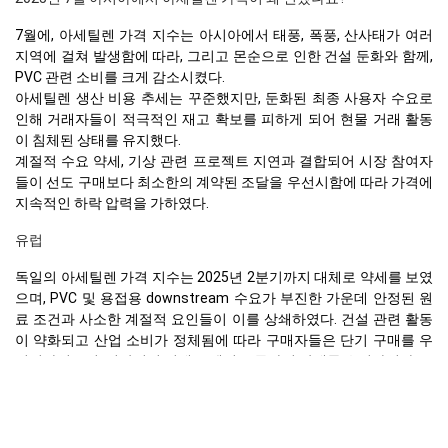
7월에, 아세틸렌 가격 지수는 아시아에서 태풍, 폭풍, 산사태가 여러
지역에 걸쳐 발생함에 따라, 그리고 몬순으로 인한 건설 둔화와 함께,
PVC 관련 소비를 크게 감소시켰다.
아세틸렌 생산 비용 추세는 꾸준했지만, 둔화된 최종 사용자 수요로
인해 거래자들이 적극적인 재고 확보를 피하게 되어 현물 거래 활동
이 침체된 상태를 유지했다.
계절적 수요 약세, 기상 관련 프로젝트 지연과 결합되어 시장 참여자
들이 선도 구매보다 최소한의 계약된 조달을 우선시함에 따라 가격에
지속적인 하락 압력을 가하였다.
유럽
독일의 아세틸렌 가격 지수는 2025년 2분기까지 대체로 약세를 보였
으며, PVC 및 용접용 downstream 수요가 부진한 가운데 안정된 원
료 조건과 사소한 계절적 요인들이 이를 상쇄하였다. 건설 관련 활동
이 약화되고 산업 소비가 정체됨에 따라 구매자들은 단기 구매를 우
선시하였으며, 전반적인 거래 모멘텀은 둔화된 상태를 유지하였다.
4월에는 가격이 완화되었으며, PVC 변환업체와 산업용 용접 부문의
아세틸렌 소비가 기대에 미치지 못했기 때문이다. 유로존의 주택, 상
업, 인프라 프로젝트의 지속적인 약세는 파생 수요를 억제했고, 하류
구매자들은 높은 재고와 함부르크 항구의 지속적인 정체로 인한 수출