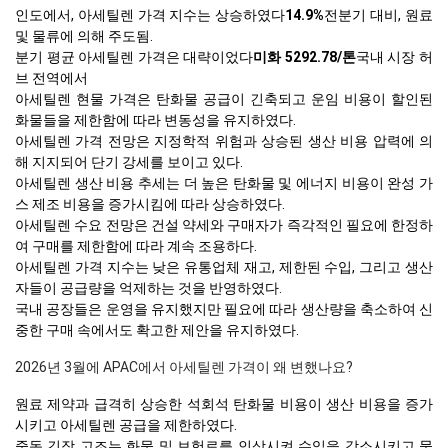
인도에서, 아세틸렌 가격 지수는 상승하였다
14.9%
전분기 대비, 원료
및 물류에 의해 주도됨.
분기 평균 아세틸렌 가격은 대략이었다
미화 5292.78/톤
국내 시장 허
브 전역에서
아세틸렌 현물 가격은 탄화물 공급이 긴축되고 운임 비용이 할인된
화물들을 제한함에 따라 변동성을 유지하였다.
아세틸렌 가격 전망은 지정학적 위험과 상승된 생산 비용 압력에 의
해 지지되어 단기 강세를 보이고 있다.
아세틸렌 생산 비용 추세는 더 높은 탄화물 및 에너지 비용이 완성 가
스 제조 비용을 증가시킴에 따라 상승하였다.
아세틸렌 수요 전망은 건설 약세와 구매자가 즉각적인 필요에 한정하
여 구매를 제한함에 따라 계속 조용하다.
아세틸렌 가격 지수는 낮은 유통업체 재고, 제한된 수입, 그리고 생산
자들이 공급량을 억제하는 것을 반영하였다.
국내 공장들은 운영을 유지했지만 필요에 따라 생산량을 축소하여 신
중한 구매 속에서도 확고한 제안을 유지하였다.
2026년 3월에 APAC에서 아세틸렌 가격이 왜 변했나요?
원료 제약과 급격히 상승한 석회석 탄화물 비용이 생산 비용을 증가
시키고 아세틸렌 공급을 제한하였다.
중동 긴장 고조는 화물 및 보험료를 인상시켜 수입을 감소시키고 물